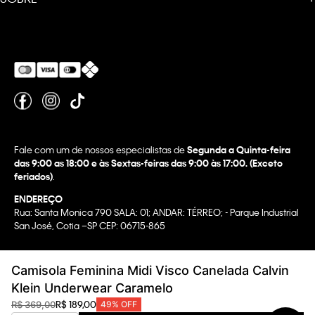
Fale com um de nossos especialistas de
Segunda a Quinta-feira
das 9:00 as 18:00 e às Sextas-feiras das 9:00 às 17:00. (Exceto
feriados)
.
ENDEREÇO
Rua: Santa Monica 790 SALA: 01; ANDAR: TÉRREO; - Parque Industrial
San José, Cotia –SP CEP: 06715-865
Copyright @2022 Calvin Klein. All rights reserved.
Camisola Feminina Midi Visco Canelada Calvin
WBR INDUSTRIA E COMERCIO DE VESTUARIO LTDA.
Klein Underwear Caramelo
CNPJ 07.296.319/0058-90
R$
189
,
00
R$
369
,
00
49%
OFF