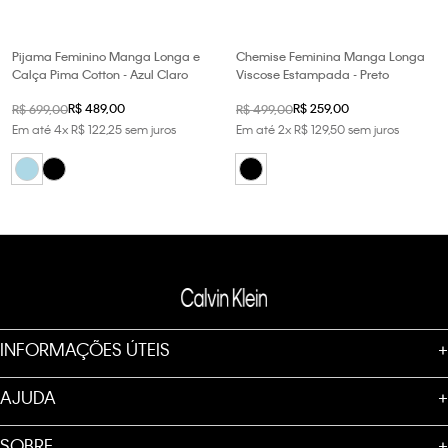
Pijama Feminino Manga Longa e
Chemise Feminina Manga Longa
Calça Pima Cotton - Azul Claro
Viscose Estampada - Preto
R$
489
,
00
R$
259
,
00
R$
699
,
00
R$
499
,
00
Em até
4
x
R$
122
,
25
sem juros
Em até
2
x
R$
129
,
50
sem juros
INFORMAÇÕES ÚTEIS
+
AJUDA
+
SOBRE
+