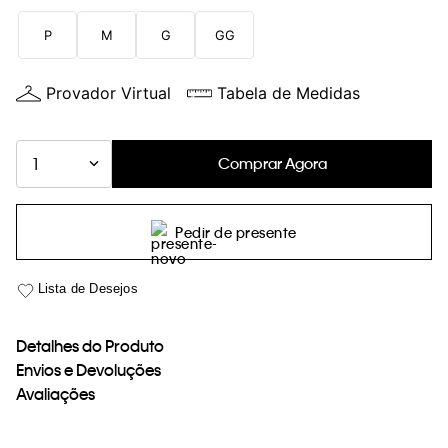
loja virtual. Para maiores informações sobre o nosso aviso de
P
M
G
GG
Cookies acesse o link.
Provador Virtual
Tabela de Medidas
Comprar Agora
1
Pedir de presente
Detalhes do Produto
Envios e Devoluções
Avaliações