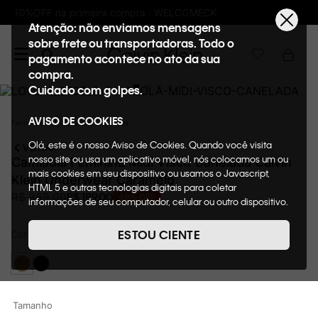
K
Frete GRÁTIS nas compras acima de R$6
Atenção: não enviamos mensagens
sobre frete ou transportadoras. Todo o
pagamento acontece no ato da sua
compra.
Cuidado com golpes.
AVISO DE COOKIES
Feminino
Underwear
Pijamas
Olá, este é o nosso Aviso de Cookies. Quando você visita
VOLTAR
nosso site ou usa um aplicativo móvel, nós colocamos um ou
Camisola Feminina Midi Visco Canelada Calvin
mais cookies em seu dispositivo ou usamos o Javascript,
Klein Underwear Caramelo
HTML 5 e outras tecnologias digitais para coletar
R$
189
,
00
R$
369
,
00
49%
OFF
informações de seu computador, celular ou outro dispositivo.
Esta informação pode conter dados pessoais. Nesta política
de cookies, informaremos quais cookies usaremos e quais
ESTOU CIENTE
Cor
CARAMELO
suas funções. A forma como processamos os dados
pessoais que obtemos de seu dispositivo é descrita em
nosso Aviso de Privacidade. Quando você visita nosso site,
consideraremos isso como sua solicitação específica para
fornecer a você toda a funcionalidade do site, incluindo,
Tamanho
entre outros, a capacidade de comprar um item em nossa