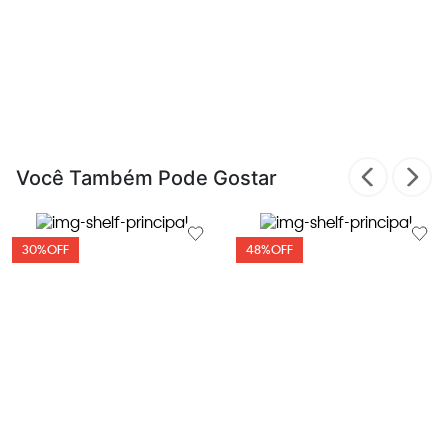
Você Também Pode Gostar
30%
OFF
48%
OFF