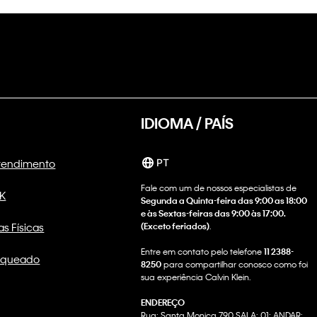
IDIOMA / PAÍS
Atendimento
PT
Fale com um de nossos especialistas de
CK
Segunda a Quinta-feira das 9:00 as 18:00
e às Sextas-feiras das 9:00 às 17:00.
as Físicas
(Exceto feriados)
.
Entre em contato pelo telefone
11 2388-
nqueado
8250
para compartilhar conosco como foi
sua experiência Calvin Klein.
ENDEREÇO
Rua: Santa Monica 790 SALA: 01; ANDAR: