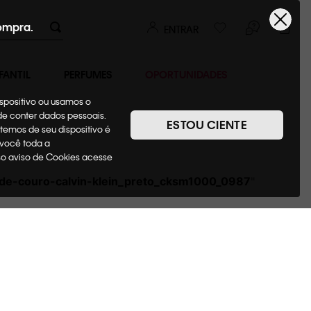
ompra.
ENTRAR
FANTIL
PERFUMES
OPORTUNIDADES
ispositivo ou usamos o
ode conter dados pessoais.
ESTOU CIENTE
temos de seu dispositivo é
 você toda a
sso aviso de Cookies acesse
-de-couro-calvin-klein_preto_cksm1000_0987
"