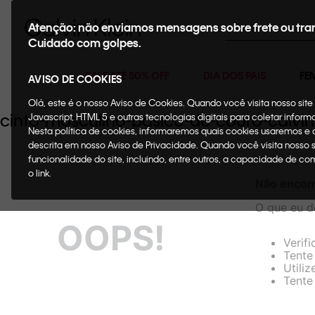
Buscar
Atenção: não enviamos mensagens sobre frete ou tra
Cuidado com golpes.
SALE ATÉ 50% OFF
DIA DOS PAIS
FE
AVISO DE COOKIES
Olá, este é o nosso Aviso de Cookies. Quando você visita nosso si
cinto-masculino-basico-de-couro-calv
Javascript, HTML 5 e outras tecnologias digitais para coletar infor
Nesta política de cookies, informaremos quais cookies usaremos e
descrita em nosso Aviso de Privacidade. Quando você visita nosso 
funcionalidade do site, incluindo, entre outros, a capacidade de c
o link.
Não encon
O que eu d
OOPS!
Verif
Tente 
Utili
Tente