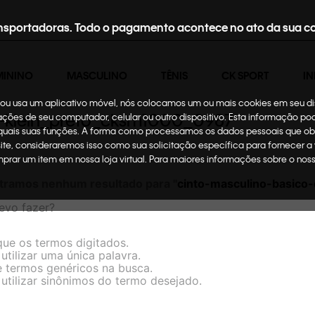
nsportadoras. Todo o pagamento acontece no ato da sua c
MININO
MASCULINO
TÊNIS
CK SPORT
IN
te ou usa um aplicativo móvel, nós colocamos um ou mais cookies em seu d
in-klein_preto_cksm1000_0987
mações de seu computador, celular ou outro dispositivo. Esta informação p
 quais suas funções. A forma como processamos os dados pessoais que ob
site, consideraremos isso como sua solicitação específica para fornecer a
omprar um item em nossa loja virtual. Para maiores informações sobre o no
tramos nenhum resultado para "
cinto-masculino-basico
evo fazer?
ique os termos digitados.
utilizar uma única palavra.
ze termos genéricos na busca.
 utilizar sinônimos do termo desejado.