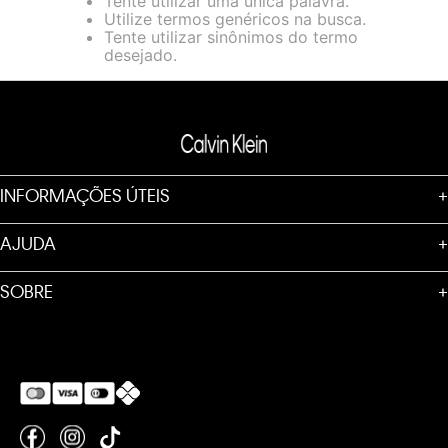
Tente utilizar uma única palavra.
loja virtual. Para maiores informações sobre o nosso aviso de
Utilize termos genéricos na busca.
Cookies acesse o link.
Tente utilizar sinônimos do termo
desejado.
INFORMAÇÕES ÚTEIS
+
AJUDA
+
SOBRE
+