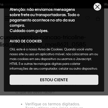
LCOMECK
Frete GRÁTIS nas compras acima 
Atenção: não enviamos mensagens
sobre frete ou transportadoras. Todo o
pagamento acontece no ato da sua
compra.
Cuidado com golpes.
cueca-samba-cancao-tricoline-
AVISO DE COOKIES
lisa_azul-medio_mas8621_0585
Olá, este é o nosso Aviso de Cookies. Quando você visita
nosso site ou usa um aplicativo móvel, nós colocamos um ou
OOPS!
mais cookies em seu dispositivo ou usamos o Javascript,
HTML 5 e outras tecnologias digitais para coletar
informações de seu computador, celular ou outro dispositivo.
Esta informação pode conter dados pessoais. Nesta política
Não encontramos nenhum resultado
de cookies, informaremos quais cookies usaremos e quais
para "
cueca-samba-cancao-tricoline-
ESTOU CIENTE
suas funções. A forma como processamos os dados
lisa_azul-medio_mas8621_0585
"
pessoais que obtemos de seu dispositivo é descrita em
O que eu devo fazer?
nosso Aviso de Privacidade. Quando você visita nosso site,
consideraremos isso como sua solicitação específica para
fornecer a você toda a funcionalidade do site, incluindo,
Verifique os termos digitados.
entre outros, a capacidade de comprar um item em nossa