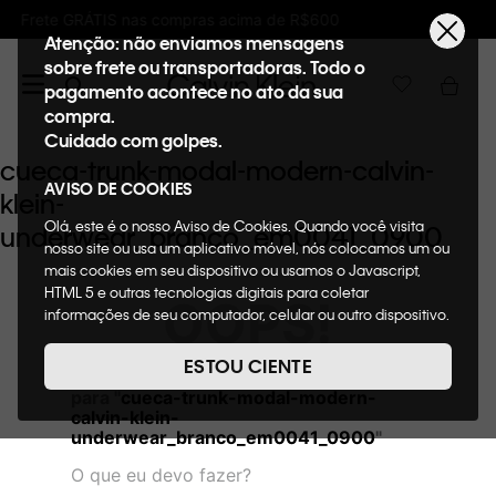
 acima de R$600
Ganhe 10% de GIFTBACK em
Atenção: não enviamos mensagens
sobre frete ou transportadoras. Todo o
pagamento acontece no ato da sua
compra.
Cuidado com golpes.
cueca-trunk-modal-modern-calvin-
AVISO DE COOKIES
klein-
Olá, este é o nosso Aviso de Cookies. Quando você visita
underwear_branco_em0041_0900
nosso site ou usa um aplicativo móvel, nós colocamos um ou
mais cookies em seu dispositivo ou usamos o Javascript,
HTML 5 e outras tecnologias digitais para coletar
OOPS!
informações de seu computador, celular ou outro dispositivo.
Esta informação pode conter dados pessoais. Nesta política
de cookies, informaremos quais cookies usaremos e quais
ESTOU CIENTE
Não encontramos nenhum resultado
suas funções. A forma como processamos os dados
para "
cueca-trunk-modal-modern-
pessoais que obtemos de seu dispositivo é descrita em
calvin-klein-
nosso Aviso de Privacidade. Quando você visita nosso site,
underwear_branco_em0041_0900
"
consideraremos isso como sua solicitação específica para
fornecer a você toda a funcionalidade do site, incluindo,
O que eu devo fazer?
entre outros, a capacidade de comprar um item em nossa