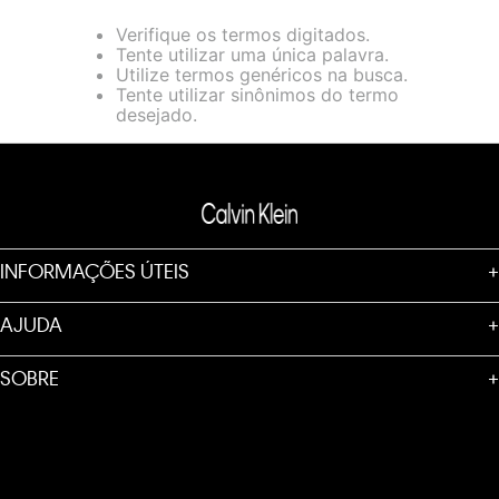
loja virtual. Para maiores informações sobre o nosso aviso de
Verifique os termos digitados.
Cookies acesse o link.
Tente utilizar uma única palavra.
Utilize termos genéricos na busca.
Tente utilizar sinônimos do termo
desejado.
INFORMAÇÕES ÚTEIS
+
AJUDA
+
SOBRE
+