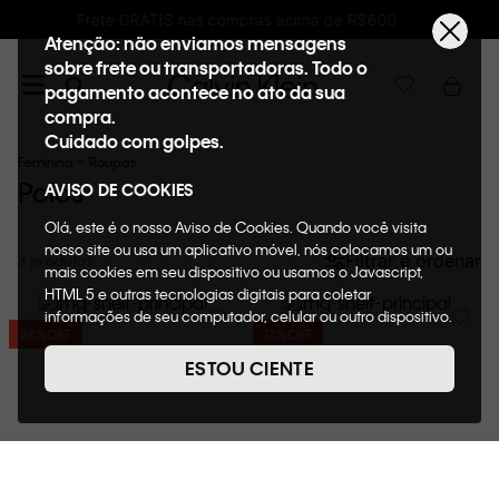
00
Ganhe 10% de GIFTBACK em todas as comp
Atenção: não enviamos mensagens
sobre frete ou transportadoras. Todo o
pagamento acontece no ato da sua
compra.
Cuidado com golpes.
Feminino
Roupas
Polos
AVISO DE COOKIES
Olá, este é o nosso Aviso de Cookies. Quando você visita
nosso site ou usa um aplicativo móvel, nós colocamos um ou
Filtrar e ordenar
3
mais cookies em seu dispositivo ou usamos o Javascript,
HTML 5 e outras tecnologias digitais para coletar
informações de seu computador, celular ou outro dispositivo.
28%
OFF
13%
OFF
Esta informação pode conter dados pessoais. Nesta política
de cookies, informaremos quais cookies usaremos e quais
ESTOU CIENTE
suas funções. A forma como processamos os dados
pessoais que obtemos de seu dispositivo é descrita em
nosso Aviso de Privacidade. Quando você visita nosso site,
consideraremos isso como sua solicitação específica para
fornecer a você toda a funcionalidade do site, incluindo,
entre outros, a capacidade de comprar um item em nossa