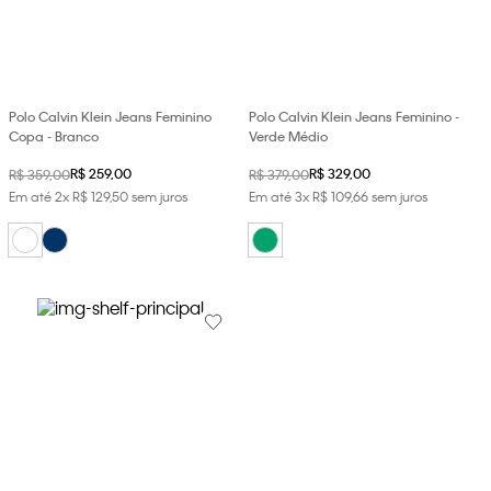
loja virtual. Para maiores informações sobre o nosso aviso de
Cookies acesse o link.
Polo Calvin Klein Jeans Feminino
Polo Calvin Klein Jeans Feminino -
Copa - Branco
Verde Médio
R$
259
,
00
R$
329
,
00
R$
359
,
00
R$
379
,
00
Em até
2
x
R$
129
,
50
sem juros
Em até
3
x
R$
109
,
66
sem juros