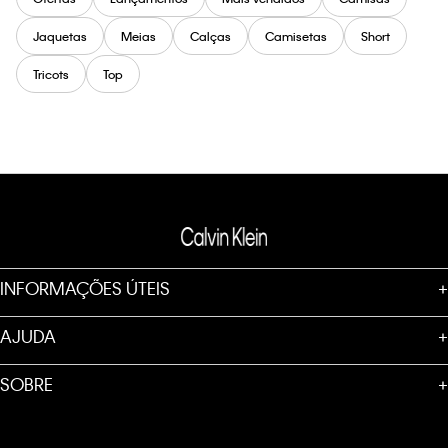
Jaquetas
Meias
Calças
Camisetas
Short
Tricots
Top
INFORMAÇÕES ÚTEIS
+
AJUDA
+
SOBRE
+