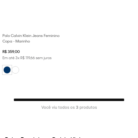
Polo Calvin Klein Jeans Feminino
Copa - Marinho
R$
359
,
00
Em até
3
x
R$
119
,
66
sem juros
Você viu todos os
3
produtos