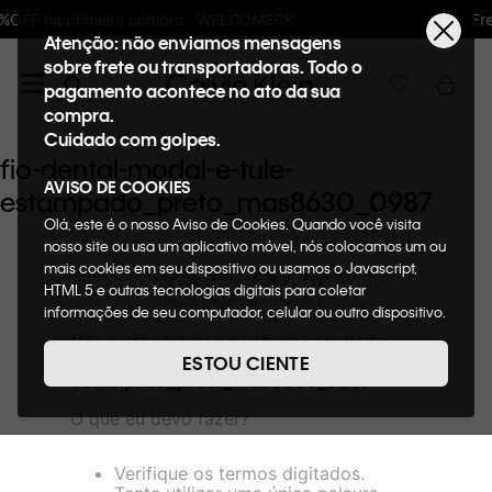
: WELCOMECK
Frete GRÁTIS nas compras aci
Atenção: não enviamos mensagens
sobre frete ou transportadoras. Todo o
pagamento acontece no ato da sua
compra.
Cuidado com golpes.
fio-dental-modal-e-tule-
AVISO DE COOKIES
estampado_preto_mas8630_0987
Olá, este é o nosso Aviso de Cookies. Quando você visita
nosso site ou usa um aplicativo móvel, nós colocamos um ou
OOPS!
mais cookies em seu dispositivo ou usamos o Javascript,
HTML 5 e outras tecnologias digitais para coletar
informações de seu computador, celular ou outro dispositivo.
Esta informação pode conter dados pessoais. Nesta política
Não encontramos nenhum resultado
de cookies, informaremos quais cookies usaremos e quais
para "
fio-dental-modal-e-tule-
ESTOU CIENTE
suas funções. A forma como processamos os dados
estampado_preto_mas8630_0987
"
pessoais que obtemos de seu dispositivo é descrita em
O que eu devo fazer?
nosso Aviso de Privacidade. Quando você visita nosso site,
consideraremos isso como sua solicitação específica para
fornecer a você toda a funcionalidade do site, incluindo,
Verifique os termos digitados.
entre outros, a capacidade de comprar um item em nossa