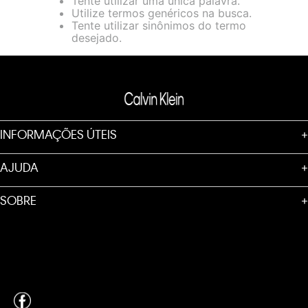
Tente utilizar uma única palavra.
loja virtual. Para maiores informações sobre o nosso aviso de
Utilize termos genéricos na busca.
Cookies acesse o link.
Tente utilizar sinônimos do termo
desejado.
INFORMAÇÕES ÚTEIS
+
AJUDA
+
SOBRE
+