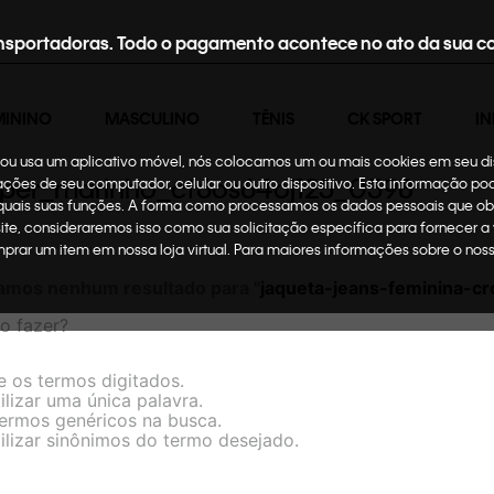
nsportadoras. Todo o pagamento acontece no ato da sua c
MININO
MASCULINO
TÊNIS
CK SPORT
IN
te ou usa um aplicativo móvel, nós colocamos um ou mais cookies em seu d
ziper_marinho_cf6os64oj125_0598
mações de seu computador, celular ou outro dispositivo. Esta informação p
 quais suas funções. A forma como processamos os dados pessoais que ob
site, consideraremos isso como sua solicitação específica para fornecer a
omprar um item em nossa loja virtual. Para maiores informações sobre o no
amos nenhum resultado para "
jaqueta-jeans-feminina-
o fazer?
e os termos digitados.
ilizar uma única palavra.
 termos genéricos na busca.
tilizar sinônimos do termo desejado.