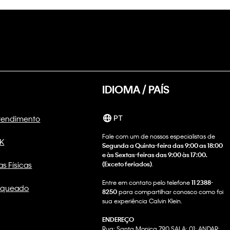
IDIOMA / PAÍS
Atendimento
PT
Fale com um de nossos especialistas de
CK
Segunda a Quinta-feira das 9:00 as 18:00
e às Sextas-feiras das 9:00 às 17:00.
as Físicas
(Exceto feriados)
.
Entre em contato pelo telefone
11 2388-
nqueado
8250
para compartilhar conosco como foi
sua experiência Calvin Klein.
ENDEREÇO
Rua: Santa Monica 790 SALA: 01; ANDAR: