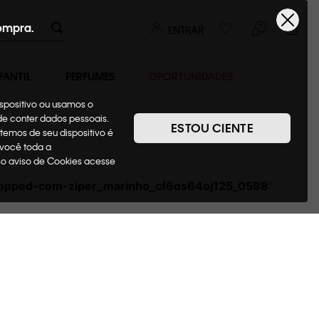
ompra.
ENTRAR
FANTIL
PERFUMES
OPORTUNIDADES
ispositivo ou usamos o
ode conter dados pessoais.
ESTOU CIENTE
temos de seu dispositivo é
 você toda a
sso aviso de Cookies acesse
cropped-com-ziper_marinho_cf6os64oj125_0598
"