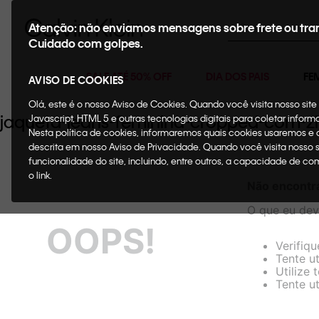
Buscar
Atenção: não enviamos mensagens sobre frete ou tra
Cuidado com golpes.
SALE ATÉ 50% OFF
DIA DOS PAIS
FE
AVISO DE COOKIES
Olá, este é o nosso Aviso de Cookies. Quando você visita nosso si
jaqueta-jeans-feminina-cropped-com-
Javascript, HTML 5 e outras tecnologias digitais para coletar infor
Nesta política de cookies, informaremos quais cookies usaremos e
descrita em nosso Aviso de Privacidade. Quando você visita nosso 
funcionalidade do site, incluindo, entre outros, a capacidade de c
o link.
Não encontr
O que eu dev
OOPS!
Verifiqu
Tente ut
Utilize
Tente u