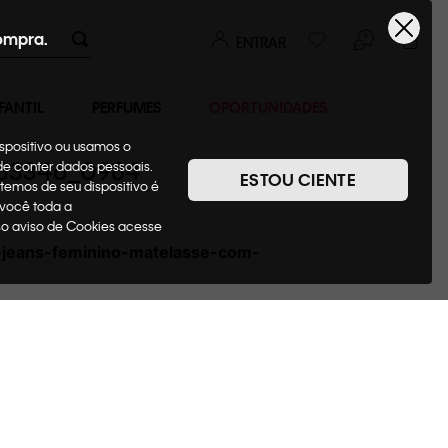
ompra.
ENTRAR
FANTIL
PERFUMES
OPORTUNIDADES
ispositivo ou usamos o
we33346_0984
ode conter dados pessoais.
ESTOU CIENTE
temos de seu dispositivo é
 você toda a
sso aviso de Cookies acesse
n-jeans-feminino-matelasse-com-