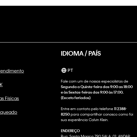
IDIOMA / PAÍS
Atendimento
PT
Fale com um de nossos especialistas de
CK
Segunda a Quinta-feira das 9:00 as 18:00
e às Sextas-feiras das 9:00 às 17:00.
as Físicas
(Exceto feriados)
.
Entre em contato pelo telefone
11 2388-
nqueado
8250
para compartilhar conosco como foi
sua experiência Calvin Klein.
ENDEREÇO
Rua: Santa Monica 790 SALA: 01; ANDAR: