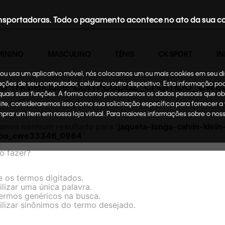
nsportadoras. Todo o pagamento acontece no ato da sua c
MININO
MASCULINO
TÊNIS
CK SPORT
IN
te ou usa um aplicativo móvel, nós colocamos um ou mais cookies em seu d
minino-matelasse-com-capuz_chumbo_c
mações de seu computador, celular ou outro dispositivo. Esta informação p
 quais suas funções. A forma como processamos os dados pessoais que ob
site, consideraremos isso como sua solicitação específica para fornecer a
omprar um item em nossa loja virtual. Para maiores informações sobre o no
amos nenhum resultado para "
jaqueta-longa-calvin-klei
bo_cwe33346_0984
"
o fazer?
e os termos digitados.
ilizar uma única palavra.
termos genéricos na busca.
ilizar sinônimos do termo desejado.