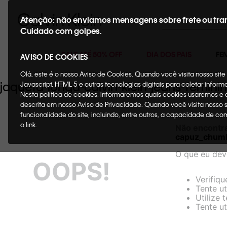
Buscar
Atenção: não enviamos mensagens sobre frete ou tra
Cuidado com golpes.
SALE ATÉ 50% OFF
DIA DOS PAIS
FE
AVISO DE COOKIES
Olá, este é o nosso Aviso de Cookies. Quando você visita nosso si
jaqueta-longa-calvin-klein-jeans-fe
Javascript, HTML 5 e outras tecnologias digitais para coletar infor
Nesta política de cookies, informaremos quais cookies usaremos e
descrita em nosso Aviso de Privacidade. Quando você visita nosso 
funcionalidade do site, incluindo, entre outros, a capacidade de c
o link.
Não encontr
capuz_chum
O que eu dev
OOPS!
Verifiqu
Tente ut
Utilize 
Tente ut