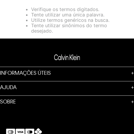
loja virtual. Para maiores informações sobre o nosso aviso de
Verifique os termos digitados.
Cookies acesse o link.
Tente utilizar uma única palavra.
Utilize termos genéricos na busca.
Tente utilizar sinônimos do termo
desejado.
INFORMAÇÕES ÚTEIS
+
AJUDA
+
SOBRE
+