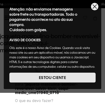
LCOMECK
Frete GRÁTIS nas compras acima 
Atenção: não enviamos mensagens
sobre frete ou transportadoras. Todo o
pagamento acontece no ato da sua
compra.
Cuidado com golpes.
jaqueta-masculina-bomber-reversivel-
AVISO DE COOKIES
calvin-klein_caqui-
Olá, este é o nosso Aviso de Cookies. Quando você visita
medio_cme51940_0716
nosso site ou usa um aplicativo móvel, nós colocamos um ou
mais cookies em seu dispositivo ou usamos o Javascript,
HTML 5 e outras tecnologias digitais para coletar
OOPS!
informações de seu computador, celular ou outro dispositivo.
Esta informação pode conter dados pessoais. Nesta política
de cookies, informaremos quais cookies usaremos e quais
ESTOU CIENTE
Não encontramos nenhum resultado
suas funções. A forma como processamos os dados
para "
jaqueta-masculina-bomber-
pessoais que obtemos de seu dispositivo é descrita em
reversivel-calvin-klein_caqui-
nosso Aviso de Privacidade. Quando você visita nosso site,
medio_cme51940_0716
"
consideraremos isso como sua solicitação específica para
fornecer a você toda a funcionalidade do site, incluindo,
O que eu devo fazer?
entre outros, a capacidade de comprar um item em nossa