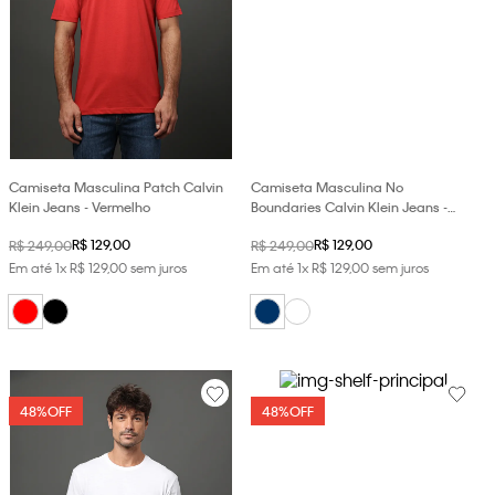
Camiseta Masculina Patch Calvin
Camiseta Masculina No
Klein Jeans - Vermelho
Boundaries Calvin Klein Jeans -
Marinho
R$
129
,
00
R$
129
,
00
R$
249
,
00
R$
249
,
00
Em até
1
x
R$
129
,
00
sem juros
Em até
1
x
R$
129
,
00
sem juros
48%
OFF
48%
OFF