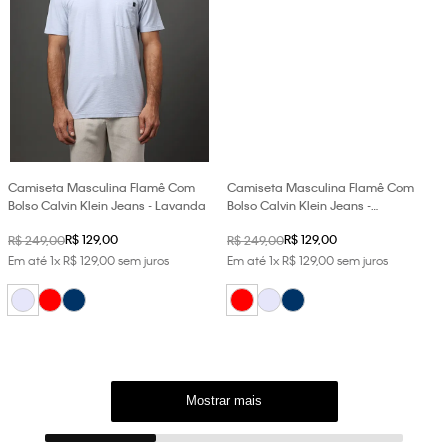
Camiseta Masculina Flamê Com
Camiseta Masculina Flamê Com
Bolso Calvin Klein Jeans - Lavanda
Bolso Calvin Klein Jeans -
Vermelho
R$
129
,
00
R$
129
,
00
R$
249
,
00
R$
249
,
00
Em até
1
x
R$
129
,
00
sem juros
Em até
1
x
R$
129
,
00
sem juros
Mostrar mais