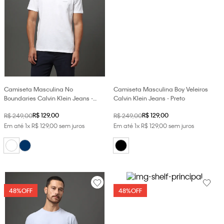
Camiseta Masculina No
Camiseta Masculina Boy Veleiros
Boundaries Calvin Klein Jeans -
Calvin Klein Jeans - Preto
Branco
R$
129
,
00
R$
129
,
00
R$
249
,
00
R$
249
,
00
Em até
1
x
R$
129
,
00
sem juros
Em até
1
x
R$
129
,
00
sem juros
48%
OFF
48%
OFF