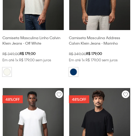
Camiseta Masculina Linho Calvin
Camiseta Masculina Address
Klein Jeans - Off White
Calvin Klein Jeans - Marinho
R$
179
,
00
R$
179
,
00
R$
349
,
00
R$
349
,
00
Em até
1
x
R$
179
,
00
sem juros
Em até
1
x
R$
179
,
00
sem juros
48%
OFF
48%
OFF