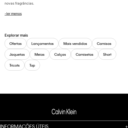
novas fragrâncias.
-ler menos
Explorar mais
Ofertas
Lançamentos
Mais vendidos
Camisas
Jaquetas
Meias
Calças
Camisetas
Short
Tricots
Top
INFORMAÇÕES ÚTEIS
+