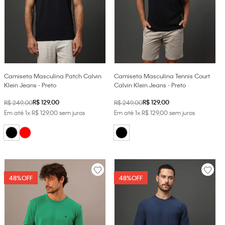
Camiseta Masculina Patch Calvin
Camiseta Masculina Tennis Court
Klein Jeans - Preto
Calvin Klein Jeans - Preto
R$
129
,
00
R$
129
,
00
R$
249
,
00
R$
249
,
00
Em até
1
x
R$
129
,
00
sem juros
Em até
1
x
R$
129
,
00
sem juros
48%
OFF
48%
OFF