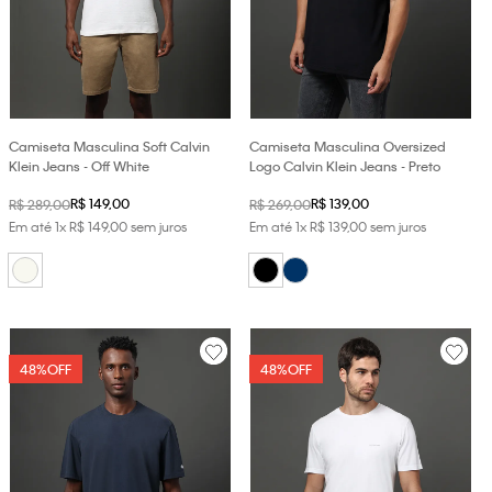
Camiseta Masculina Soft Calvin
Camiseta Masculina Oversized
Klein Jeans - Off White
Logo Calvin Klein Jeans - Preto
R$
149
,
00
R$
139
,
00
R$
289
,
00
R$
269
,
00
Em até
1
x
R$
149
,
00
sem juros
Em até
1
x
R$
139
,
00
sem juros
48%
OFF
48%
OFF