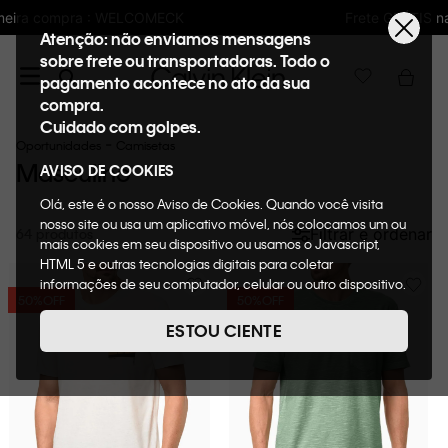
Frete GRÁTIS nas compras acima de R$600
Atenção: não enviamos mensagens
sobre frete ou transportadoras. Todo o
pagamento acontece no ato da sua
compra.
Cuidado com golpes.
Oportunidades
Camisetas
Masculino
AVISO DE COOKIES
Olá, este é o nosso Aviso de Cookies. Quando você visita
nosso site ou usa um aplicativo móvel, nós colocamos um ou
Filtrar e ordenar
64
mais cookies em seu dispositivo ou usamos o Javascript,
HTML 5 e outras tecnologias digitais para coletar
informações de seu computador, celular ou outro dispositivo.
50%
OFF
50%
OFF
Esta informação pode conter dados pessoais. Nesta política
de cookies, informaremos quais cookies usaremos e quais
ESTOU CIENTE
suas funções. A forma como processamos os dados
pessoais que obtemos de seu dispositivo é descrita em
nosso Aviso de Privacidade. Quando você visita nosso site,
consideraremos isso como sua solicitação específica para
fornecer a você toda a funcionalidade do site, incluindo,
entre outros, a capacidade de comprar um item em nossa