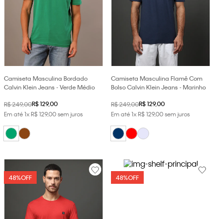
Camiseta Masculina Bordado
Camiseta Masculina Flamê Com
Calvin Klein Jeans - Verde Médio
Bolso Calvin Klein Jeans - Marinho
R$
129
,
00
R$
129
,
00
R$
249
,
00
R$
249
,
00
Em até
1
x
R$
129
,
00
sem juros
Em até
1
x
R$
129
,
00
sem juros
48%
OFF
48%
OFF