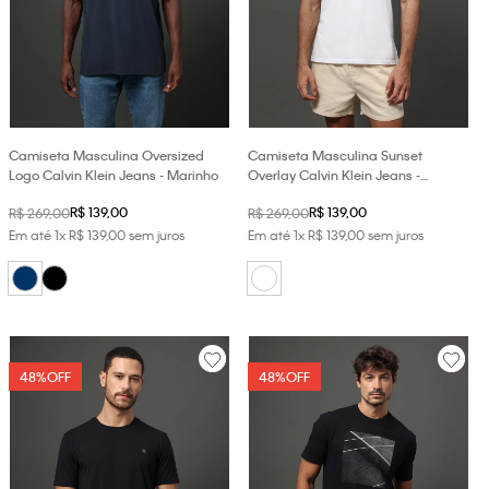
Camiseta Masculina Oversized
Camiseta Masculina Sunset
Logo Calvin Klein Jeans - Marinho
Overlay Calvin Klein Jeans -
Branco
R$
139
,
00
R$
139
,
00
R$
269
,
00
R$
269
,
00
Em até
1
x
R$
139
,
00
sem juros
Em até
1
x
R$
139
,
00
sem juros
48%
OFF
48%
OFF