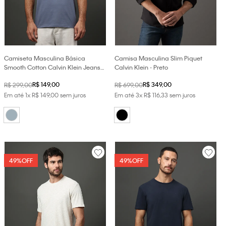
Camiseta Masculina Básica
Camisa Masculina Slim Piquet
Smooth Cotton Calvin Klein Jeans -
Calvin Klein - Preto
Cinza Azulado
R$
149
,
00
R$
349
,
00
R$
299
,
00
R$
699
,
00
Em até
1
x
R$
149
,
00
sem juros
Em até
3
x
R$
116
,
33
sem juros
49%
OFF
49%
OFF