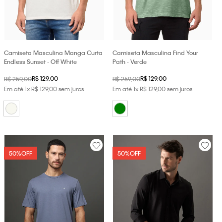
loja virtual. Para maiores informações sobre o nosso aviso de
Cookies acesse o link.
Camiseta Masculina Manga Curta
Camiseta Masculina Find Your
Endless Sunset - Off White
Path - Verde
R$
129
,
00
R$
129
,
00
R$
259
,
00
R$
259
,
00
Em até
1
x
R$
129
,
00
sem juros
Em até
1
x
R$
129
,
00
sem juros
50%
OFF
50%
OFF