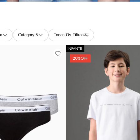
ia
Category 5
Todos Os Filtros
20%
OFF