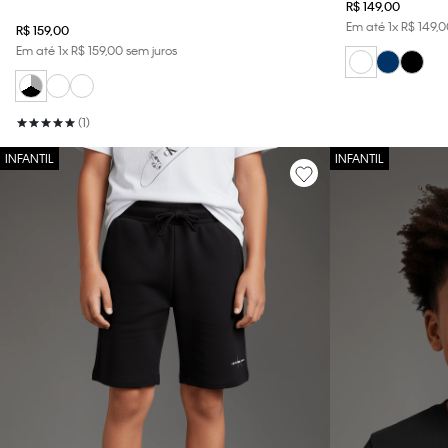
R$
149
,
00
Elástico Preto Cueca Infantil Calvin Klein - Multicolor
Em até
1
x
R$
149
,
0
R$
159
,
00
Em até
1
x
R$
159
,
00
sem juros
(
1
)