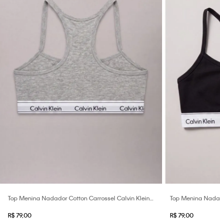
Top Menina Nadador Cotton Carrossel Calvin Klein
Top Menina Nadado
Underwear - Mescla
Underwear - Pret
R$
79
,
00
R$
79
,
00