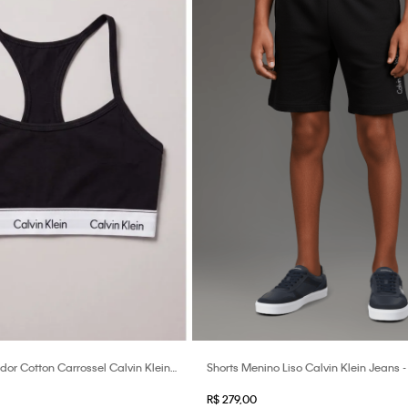
r Cotton Carrossel Calvin Klein
Shorts Menino Liso Calvin Klein Jeans -
o
R$
279
,
00