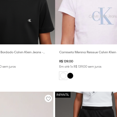
Bordado Calvin Klein Jeans -
Camiseta Menina Reissue Calvin Klein 
Branco 2
R$
139
,
00
0
sem juros
Em até
1
x
R$
139
,
00
sem juros