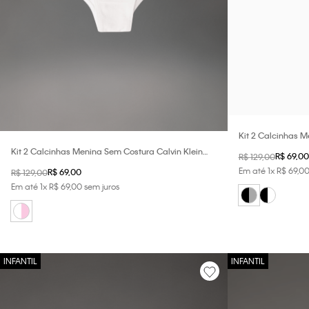
Kit 2 Calcinhas M
Klein Underwear -
Kit 2 Calcinhas Menina Sem Costura Calvin Klein
R$
69
,
00
R$
129
,
00
Underwear - Branco + Rosa Claro
Em até
1
x
R$
69
,
0
R$
69
,
00
R$
129
,
00
Em até
1
x
R$
69
,
00
sem juros