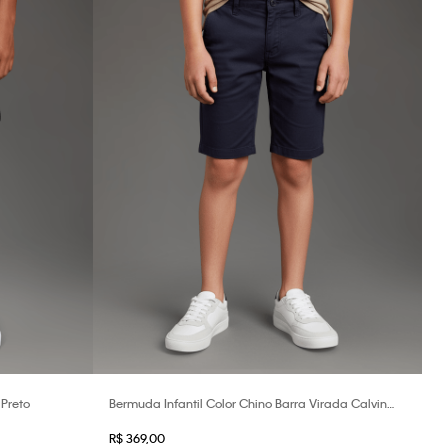
 Preto
Bermuda Infantil Color Chino Barra Virada Calvin
Klein - Marinho
R$
369
,
00