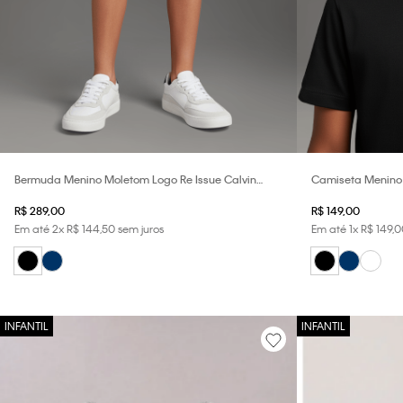
Bermuda Menino Moletom Logo Re Issue Calvin
Camiseta Menino 
Klein Jeans - Preto
Preto
R$
289
,
00
R$
149
,
00
Em até
2
x
R$
144
,
50
sem juros
Em até
1
x
R$
149
,
0