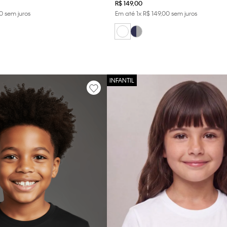
R$
149
,
00
0
sem juros
Em até
1
x
R$
149
,
00
sem juros