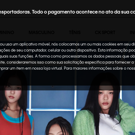
nsportadoras. Todo o pagamento acontece no ato da sua c
MININO
MASCULINO
TÊNIS
CK SPORT
IN
te ou usa um aplicativo móvel, nós colocamos um ou mais cookies em seu d
mações de seu computador, celular ou outro dispositivo. Esta informação p
 quais suas funções. A forma como processamos os dados pessoais que ob
site, consideraremos isso como sua solicitação específica para fornecer a
omprar um item em nossa loja virtual. Para maiores informações sobre o no