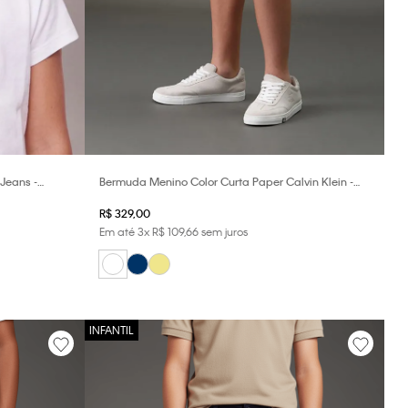
Jeans -
Bermuda Menino Color Curta Paper Calvin Klein -
Branco
R$
329
,
00
Em até
3
x
R$
109
,
66
sem juros