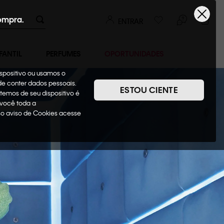
ompra.
ENTRAR
FANTIL
PERFUMES
OPORTUNIDADES
ispositivo ou usamos o
ode conter dados pessoais.
ESTOU CIENTE
temos de seu dispositivo é
 você toda a
sso aviso de Cookies acesse