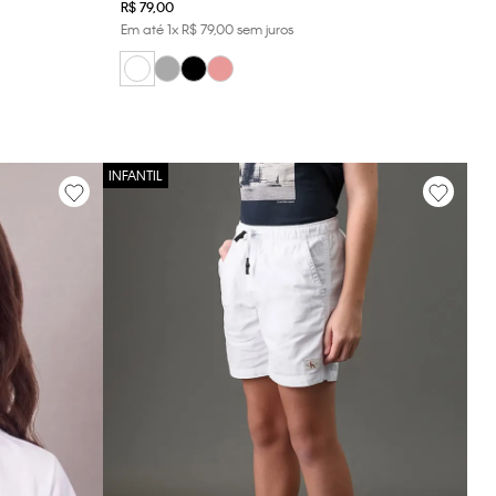
R$
79
,
00
Em até
1
x
R$
79
,
00
sem juros