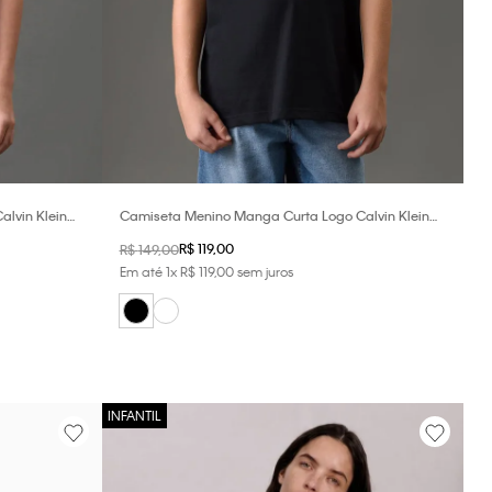
lvin Klein
Camiseta Menino Manga Curta Logo Calvin Klein
Jeans - Preto
R$
119
,
00
R$
149
,
00
Em até
1
x
R$
119
,
00
sem juros