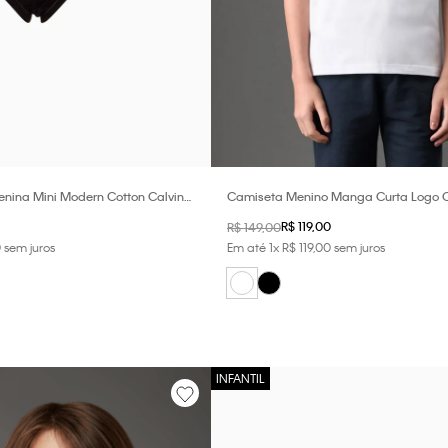
enina Mini Modern Cotton Calvin
Camiseta Menino Manga Curta Logo Ca
 Preto / Cinza Mescla
Jeans - Branco 2
R$
119
,
00
R$
149
,
00
0
sem juros
Em até
1
x
R$
119
,
00
sem juros