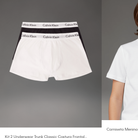
Camiseta Menino 
Branco 2
Kit 2 Underwear Trunk Classic Costura Frontal