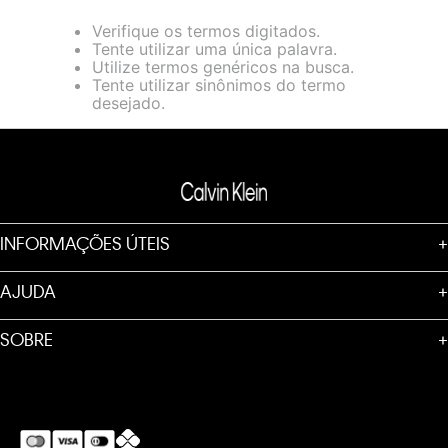
Verifique os termos digitados.
Tente utilizar uma única palavra.
Utilize termos genéricos na busca.
Tente utilizar sinônimos do termo
desejado.
INFORMAÇÕES ÚTEIS
+
AJUDA
+
SOBRE
+