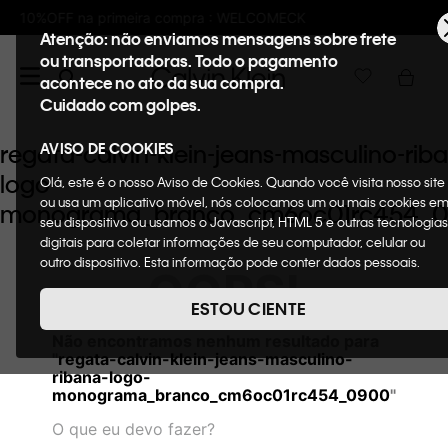
: WELCOMECK
Frete GRÁTIS nas compras aci
Atenção: não enviamos mensagens sobre frete
ou transportadoras. Todo o pagamento
acontece no ato da sua compra.
Cuidado com golpes.
regata-calvin-klein-jeans-masculino-rib
AVISO DE COOKIES
logo-
Olá, este é o nosso Aviso de Cookies. Quando você visita nosso site
ou usa um aplicativo móvel, nós colocamos um ou mais cookies e
monograma_branco_cm6oc01rc454_
seu dispositivo ou usamos o Javascript, HTML 5 e outras tecnologias
digitais para coletar informações de seu computador, celular ou
outro dispositivo. Esta informação pode conter dados pessoais.
OOPS!
Nesta política de cookies, informaremos quais cookies usaremos e
quais suas funções. A forma como processamos os dados pessoais
ESTOU CIENTE
que obtemos de seu dispositivo é descrita em nosso Aviso de
Não encontramos nenhum resultado para
Privacidade. Quando você visita nosso site, consideraremos isso
"
regata-calvin-klein-jeans-masculino-
como sua solicitação específica para fornecer a você toda a
ribana-logo-
funcionalidade do site, incluindo, entre outros, a capacidade de
monograma_branco_cm6oc01rc454_0900
"
comprar um item em nossa loja virtual. Para maiores informações
sobre o nosso aviso de Cookies acesse o link.
O que eu devo fazer?