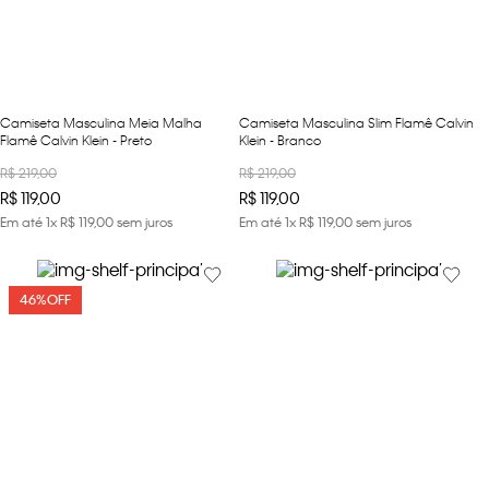
loja virtual. Para maiores informações sobre o nosso aviso de
Cookies acesse o link.
Camiseta Masculina Meia Malha
Camiseta Masculina Slim Flamê Calvin
Flamê Calvin Klein - Preto
Klein - Branco
R$
219
,
00
R$
219
,
00
R$
119
,
00
R$
119
,
00
Em até
1
x
R$
119
,
00
sem juros
Em até
1
x
R$
119
,
00
sem juros
46%
OFF