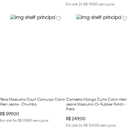
Em até
2
x
R$
119
,
50
sem juros
Tênis Masculino Court Camurça Calvin
Camiseta Manga Curta Calvin Klein
Klein Jeans - Chumbo
Jeans Masculino Ck Rubber Patch -
Preto
R$
599
,
00
R$
249
,
00
Em até
5
x
R$
119
,
80
sem juros
Em até
2
x
R$
124
,
50
sem juros