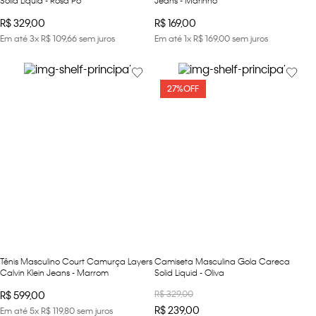
R$
329
,
00
R$
169
,
00
Em até
3
x
R$
109
,
66
sem juros
Em até
1
x
R$
169
,
00
sem juros
27%
OFF
Tênis Masculino Court Camurça Layers
Camiseta Masculina Gola Careca
Calvin Klein Jeans - Marrom
Solid Liquid - Oliva
R$
329
,
00
R$
599
,
00
R$
239
,
00
Em até
5
x
R$
119
,
80
sem juros