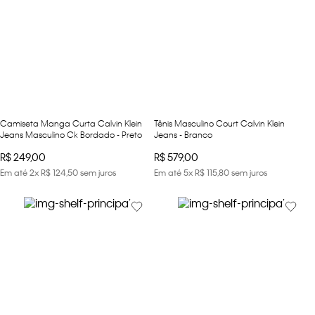
Camiseta Manga Curta Calvin Klein
Tênis Masculino Court Calvin Klein
Jeans Masculino Ck Bordado - Preto
Jeans - Branco
R$
249
,
00
R$
579
,
00
Em até
2
x
R$
124
,
50
sem juros
Em até
5
x
R$
115
,
80
sem juros