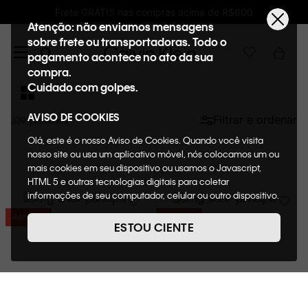
 acima de R$600
Ganhe 10% de GIFTBACK em
Atenção: não enviamos mensagens
sobre frete ou transportadoras. Todo o
pagamento acontece no ato da sua
compra.
Cuidado com golpes.
AVISO DE COOKIES
Filtrar e ordenar
339
Olá, este é o nosso Aviso de Cookies. Quando você visita
nosso site ou usa um aplicativo móvel, nós colocamos um ou
mais cookies em seu dispositivo ou usamos o Javascript,
HTML 5 e outras tecnologias digitais para coletar
informações de seu computador, celular ou outro dispositivo.
Esta informação pode conter dados pessoais. Nesta política
46%
OFF
46%
OFF
de cookies, informaremos quais cookies usaremos e quais
ESTOU CIENTE
suas funções. A forma como processamos os dados
pessoais que obtemos de seu dispositivo é descrita em
nosso Aviso de Privacidade. Quando você visita nosso site,
consideraremos isso como sua solicitação específica para
fornecer a você toda a funcionalidade do site, incluindo,
entre outros, a capacidade de comprar um item em nossa