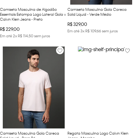
Camiseta Masculina de Algodão
Camiseta Masculina Gola Careca
Essentials Estampa Logo Lateral Gola v
Solid Liquid - Verde Médio
Calvin Klein Jeans - Preto
R$
329
,
00
R$
229
,
00
Em até
3
x
R$
109
,
66
sem juros
Em até
2
x
R$
114
,
50
sem juros
Camiseta Masculina Gola Careca
Regata Masculina Logo Calvin Klein
Solid Liquid - Rosa Pó
Jeans - Marinho