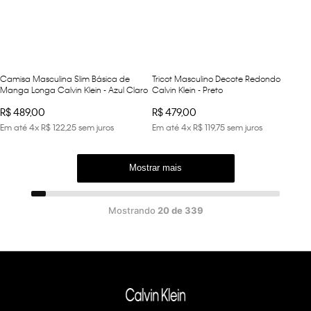
Camisa Masculina Slim Básica de
Tricot Masculino Decote Redondo
Manga Longa Calvin Klein - Azul Claro
Calvin Klein - Preto
R$
489
,
00
R$
479
,
00
Em até
4
x
R$
122
,
25
sem juros
Em até
4
x
R$
119
,
75
sem juros
Mostrar mais
Mostrando
20 de 339