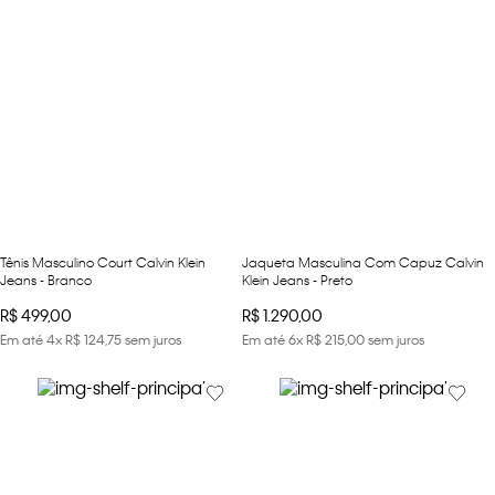
Tênis Masculino Court Calvin Klein
Jaqueta Masculina Com Capuz Calvin
Jeans - Branco
Klein Jeans - Preto
R$
499
,
00
R$
1
.
290
,
00
Em até
4
x
R$
124
,
75
sem juros
Em até
6
x
R$
215
,
00
sem juros