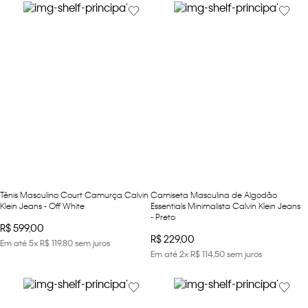
Tênis Masculino Court Camurça Calvin
Camiseta Masculina de Algodão
Klein Jeans - Off White
Essentials Minimalista Calvin Klein Jeans
- Preto
R$
599
,
00
R$
229
,
00
Em até
5
x
R$
119
,
80
sem juros
Em até
2
x
R$
114
,
50
sem juros