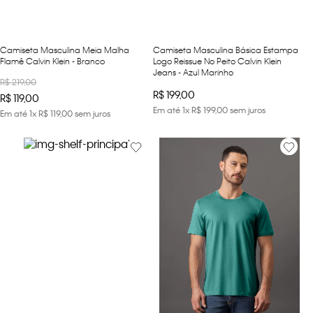
Camiseta Masculina Meia Malha
Camiseta Masculina Básica Estampa
Flamê Calvin Klein - Branco
Logo Reissue No Peito Calvin Klein
Jeans - Azul Marinho
R$
219
,
00
R$
199
,
00
R$
119
,
00
Em até
1
x
R$
199
,
00
sem juros
Em até
1
x
R$
119
,
00
sem juros