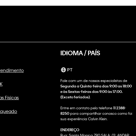
IDIOMA / PAÍS
Atendimento
PT
Fale com um de nossos especialistas de
CK
Segunda a Quinta-feira das 9:00 as 18:00
e às Sextas-feiras das 9:00 às 17:00.
as Físicas
(Exceto feriados)
.
Entre em contato pelo telefone
11 2388-
nqueado
8250
para compartilhar conosco como foi
sua experiência Calvin Klein.
ENDEREÇO
Rua: Santa Monica 790 SALA: 01; ANDAR: