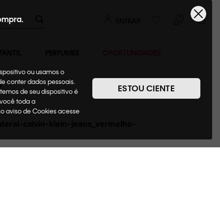
ompra.
ENTRAR
FANTIL
PERFUMES
OPORTUNIDADES
ispositivo ou usamos o
8
ode conter dados pessoais.
ESTOU CIENTE
temos de seu dispositivo é
 você toda a
sso aviso de Cookies acesse
teral-calvin-klein-jeans_vermelho-