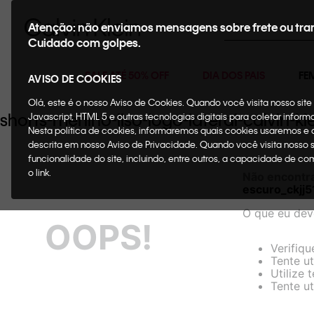
Buscar
Atenção: não enviamos mensagens sobre frete ou tra
Cuidado com golpes.
SALE ATÉ 50% OFF
DIA DOS PAIS
FE
AVISO DE COOKIES
Olá, este é o nosso Aviso de Cookies. Quando você visita nosso si
shorts-menino-liso-logo-lateral-calvin-
Javascript, HTML 5 e outras tecnologias digitais para coletar infor
Nesta política de cookies, informaremos quais cookies usaremos e
descrita em nosso Aviso de Privacidade. Quando você visita nosso 
funcionalidade do site, incluindo, entre outros, a capacidade de c
o link.
Não encontr
escuro_ckjj
O que eu dev
OOPS!
Verifiqu
Tente ut
Utilize 
Tente ut