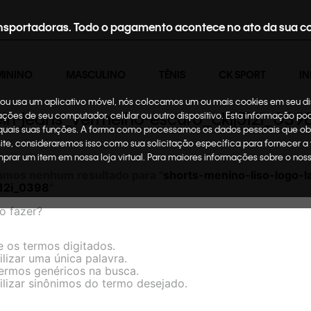
nsportadoras. Todo o pagamento acontece no ato da sua c
MININO
MASCULINO
TÊNIS
CK SPORT
IN
te ou usa um aplicativo móvel, nós colocamos um ou mais cookies em seu d
klein-jeans_vermelho-escuro_ckjj512i_039
mações de seu computador, celular ou outro dispositivo. Esta informação p
 quais suas funções. A forma como processamos os dados pessoais que ob
site, consideraremos isso como sua solicitação específica para fornecer a
omprar um item em nossa loja virtual. Para maiores informações sobre o no
amos nenhum resultado para "
shorts-menino-liso-logo-la
512i_0398
"
o fazer?
e os termos digitados.
ilizar uma única palavra.
termos genéricos na busca.
ilizar sinônimos do termo desejado.