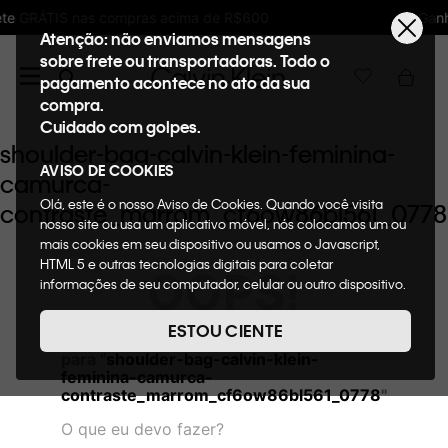
ma de R$600
Ganhe 10% de GIFTBACK em toda
Atenção: não enviamos mensagens
sobre frete ou transportadoras. Todo o
pagamento acontece no ato da sua
compra.
Cuidado com golpes.
shoulder-bag-calvin-klein-feminina-
AVISO DE COOKIES
camurca-
Olá, este é o nosso Aviso de Cookies. Quando você visita
contraste_marrom_cf6ow86bl561_0778
nosso site ou usa um aplicativo móvel, nós colocamos um ou
mais cookies em seu dispositivo ou usamos o Javascript,
HTML 5 e outras tecnologias digitais para coletar
OOPS!
informações de seu computador, celular ou outro dispositivo.
Esta informação pode conter dados pessoais. Nesta política
de cookies, informaremos quais cookies usaremos e quais
ESTOU CIENTE
Não encontramos nenhum resultado
suas funções. A forma como processamos os dados
para "
shoulder-bag-calvin-klein-
pessoais que obtemos de seu dispositivo é descrita em nosso
feminina-camurca-
Aviso de Privacidade. Quando você visita nosso site,
contraste_marrom_cf6ow86bl561_0778
"
consideraremos isso como sua solicitação específica para
fornecer a você toda a funcionalidade do site, incluindo,
O que eu devo fazer?
entre outros, a capacidade de comprar um item em nossa