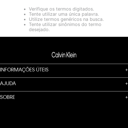
loja virtual. Para maiores informações sobre o nosso aviso de
Verifique os termos digitados.
Cookies acesse o link.
Tente utilizar uma única palavra.
Utilize termos genéricos na busca.
Tente utilizar sinônimos do termo
desejado.
INFORMAÇÕES ÚTEIS
+
AJUDA
+
SOBRE
+