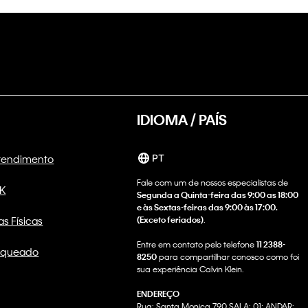
IDIOMA / PAÍS
Atendimento
PT
Fale com um de nossos especialistas de
CK
Segunda a Quinta-feira das 9:00 as 18:00
e às Sextas-feiras das 9:00 às 17:00.
as Físicas
(Exceto feriados)
.
Entre em contato pelo telefone
11 2388-
nqueado
8250
para compartilhar conosco como foi
sua experiência Calvin Klein.
ENDEREÇO
Rua: Santa Monica 790 SALA: 01; ANDAR: