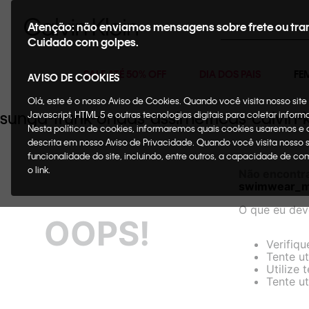
Buscar
Atenção: não enviamos mensagens sobre frete ou tra
Cuidado com golpes.
SALE ATÉ 50% OFF
DIA DOS PAIS
FE
AVISO DE COOKIES
Olá, este é o nosso Aviso de Cookies. Quando você visita nosso si
sunga-trunk-ondas-assimetricas-calvi
Javascript, HTML 5 e outras tecnologias digitais para coletar infor
Nesta política de cookies, informaremos quais cookies usaremos e
descrita em nosso Aviso de Privacidade. Quando você visita nosso 
funcionalidade do site, incluindo, entre outros, a capacidade de c
o link.
Não encontr
swimwear_m
O que eu dev
OOPS!
Verifiqu
Tente ut
Utilize 
Tente ut