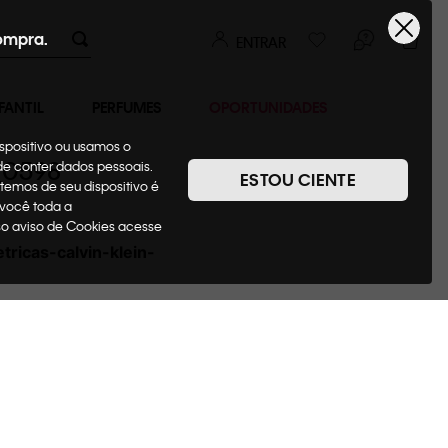
ompra.
ENTRAR
FANTIL
PERFUMES
OPORTUNIDADES
ispositivo ou usamos o
_0598
ode conter dados pessoais.
ESTOU CIENTE
temos de seu dispositivo é
 você toda a
sso aviso de Cookies acesse
ricas-calvin-klein-