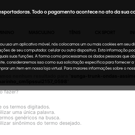
nsportadoras. Todo o pagamento acontece no ato da sua c
MININO
MASCULINO
TÊNIS
CK SPORT
IN
te ou usa um aplicativo móvel, nós colocamos um ou mais cookies em seu d
n-klein-swimwear_marinho_cm5pssui2157
mações de seu computador, celular ou outro dispositivo. Esta informação p
 quais suas funções. A forma como processamos os dados pessoais que ob
site, consideraremos isso como sua solicitação específica para fornecer a
omprar um item em nossa loja virtual. Para maiores informações sobre o no
amos nenhum resultado para "
sunga-trunk-ondas-assimet
arinho_cm5pssui2157_0598
"
o fazer?
e os termos digitados.
ilizar uma única palavra.
termos genéricos na busca.
ilizar sinônimos do termo desejado.