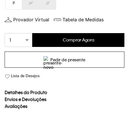
P
M
G
loja virtual. Para maiores informações sobre o nosso aviso de
Cookies acesse o link.
Provador Virtual
Tabela de Medidas
Comprar Agora
1
Pedir de presente
Detalhes do Produto
Envios e Devoluções
Avaliações