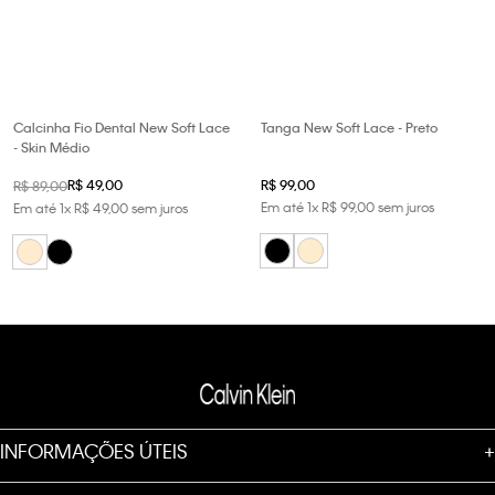
Calcinha Fio Dental New Soft Lace
Tanga New Soft Lace - Preto
- Skin Médio
R$
49
,
00
R$
99
,
00
R$
89
,
00
Em até
1
x
R$
99
,
00
sem juros
Em até
1
x
R$
49
,
00
sem juros
INFORMAÇÕES ÚTEIS
+