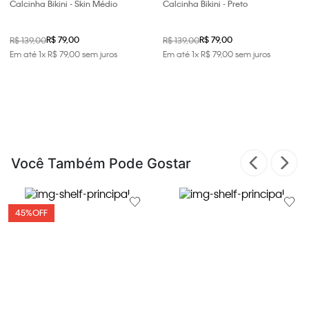
Calcinha Bikini - Skin Médio
Calcinha Bikini - Preto
R$ 79,00
R$ 79,00
R$ 139,00
R$ 139,00
Em até
1
x
R$
79
,
00
sem juros
Em até
1
x
R$
79
,
00
sem juros
Você Também Pode Gostar
45%
OFF