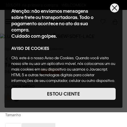
Frete GRÁTIS nas compras acima de R$600
Atenção: não enviamos mensagens
sobre frete ou transportadoras. Todo o
pagamento acontece no ato da sua
compra.
Cuidado com golpes.
AVISO DE COOKIES
Oportunidades
Underwear
Calcinhas
Olá, este é o nosso Aviso de Cookies. Quando você visita
VOLTAR
nosso site ou usa um aplicativo móvel, nós colocamos um ou
Tanga New Soft Lace Skin Médio
mais cookies em seu dispositivo ou usamos o Javascript,
R$
59
,
00
R$
99
,
00
40%
OFF
HTML 5 e outras tecnologias digitais para coletar
informações de seu computador, celular ou outro dispositivo.
Esta informação pode conter dados pessoais. Nesta política
Cor
SKIN MÉDIO
de cookies, informaremos quais cookies usaremos e quais
ESTOU CIENTE
suas funções. A forma como processamos os dados
pessoais que obtemos de seu dispositivo é descrita em
nosso Aviso de Privacidade. Quando você visita nosso site,
consideraremos isso como sua solicitação específica para
Tamanho
fornecer a você toda a funcionalidade do site, incluindo,
entre outros, a capacidade de comprar um item em nossa