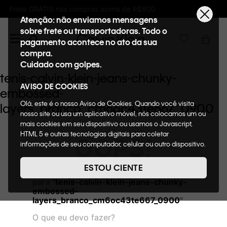
 acima de R$600
Ganhe 10% de GIFTBACK em
Atenção: não enviamos mensagens
sobre frete ou transportadoras. Todo o
pagamento acontece no ato da sua
compra.
Cuidado com golpes.
tenis-calvin-klein-jeans-chunky-
AVISO DE COOKIES
embossed-
Olá, este é o nosso Aviso de Cookies. Quando você visita
layers_branco_cm6oc43te667_0900
nosso site ou usa um aplicativo móvel, nós colocamos um ou
mais cookies em seu dispositivo ou usamos o Javascript,
HTML 5 e outras tecnologias digitais para coletar
OOPS!
informações de seu computador, celular ou outro dispositivo.
Esta informação pode conter dados pessoais. Nesta política
de cookies, informaremos quais cookies usaremos e quais
ESTOU CIENTE
Não encontramos nenhum resultado
suas funções. A forma como processamos os dados
para "
tenis-calvin-klein-jeans-chunky-
pessoais que obtemos de seu dispositivo é descrita em
embossed-
nosso Aviso de Privacidade. Quando você visita nosso site,
layers_branco_cm6oc43te667_0900
"
consideraremos isso como sua solicitação específica para
fornecer a você toda a funcionalidade do site, incluindo,
O que eu devo fazer?
entre outros, a capacidade de comprar um item em nossa