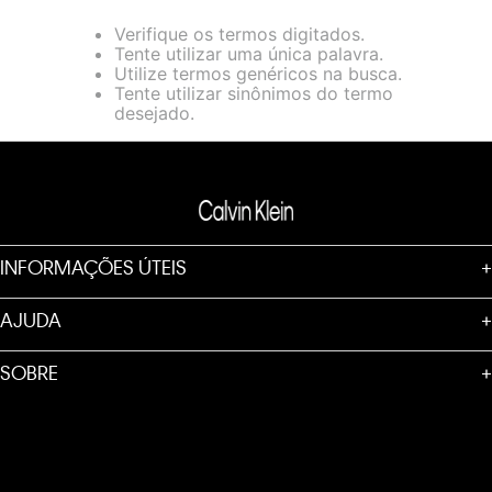
loja virtual. Para maiores informações sobre o nosso aviso de
Verifique os termos digitados.
Cookies acesse o link.
Tente utilizar uma única palavra.
Utilize termos genéricos na busca.
Tente utilizar sinônimos do termo
desejado.
INFORMAÇÕES ÚTEIS
+
AJUDA
+
SOBRE
+