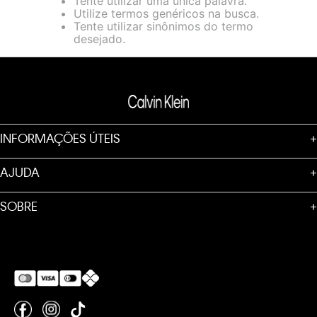
Tente utilizar uma única palavra.
loja virtual. Para maiores informações sobre o nosso aviso de
Utilize termos genéricos na busca.
Cookies acesse o link.
Tente utilizar sinônimos do termo
desejado.
INFORMAÇÕES ÚTEIS
+
AJUDA
+
SOBRE
+