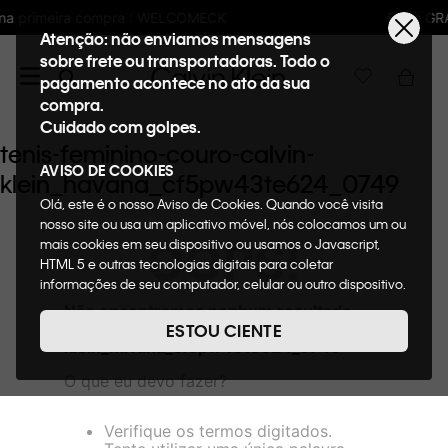
LCOMECK
Frete GRÁTIS nas compras acima 
Atenção: não enviamos mensagens
sobre frete ou transportadoras. Todo o
pagamento acontece no ato da sua
compra.
Cuidado com golpes.
tenis-feminino-couro-calvin-
AVISO DE COOKIES
klein_havana_cf5pw43te624_0749
Olá, este é o nosso Aviso de Cookies. Quando você visita
nosso site ou usa um aplicativo móvel, nós colocamos um ou
OOPS!
mais cookies em seu dispositivo ou usamos o Javascript,
HTML 5 e outras tecnologias digitais para coletar
informações de seu computador, celular ou outro dispositivo.
Esta informação pode conter dados pessoais. Nesta política
Não encontramos nenhum resultado
de cookies, informaremos quais cookies usaremos e quais
para "
tenis-feminino-couro-calvin-
ESTOU CIENTE
suas funções. A forma como processamos os dados
klein_havana_cf5pw43te624_0749
"
pessoais que obtemos de seu dispositivo é descrita em
O que eu devo fazer?
nosso Aviso de Privacidade. Quando você visita nosso site,
consideraremos isso como sua solicitação específica para
fornecer a você toda a funcionalidade do site, incluindo,
Verifique os termos digitados.
entre outros, a capacidade de comprar um item em nossa