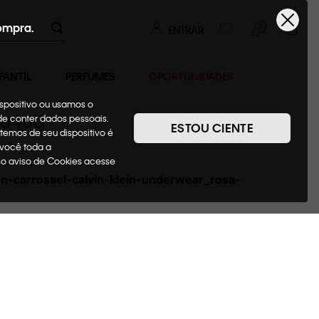
ompra.
ENTRAR
FANTIL
PERFUMES
OPORTUNIDADES
ispositivo ou usamos o
k_0450
ode conter dados pessoais.
ESTOU CIENTE
temos de seu dispositivo é
 você toda a
sso aviso de Cookies acesse
n-carrossel-calvin-klein-underwear_rosa-