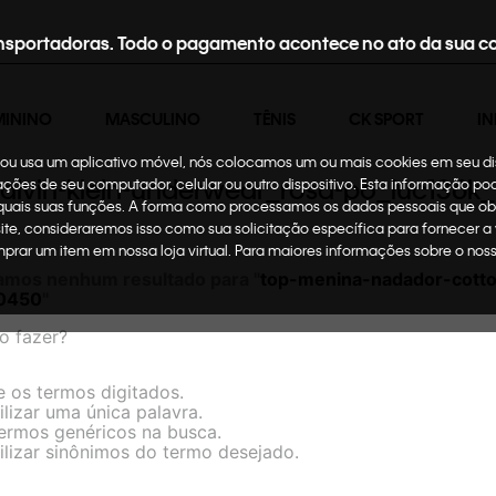
nsportadoras. Todo o pagamento acontece no ato da sua c
MININO
MASCULINO
TÊNIS
CK SPORT
IN
te ou usa um aplicativo móvel, nós colocamos um ou mais cookies em seu d
calvin-klein-underwear_rosa-po_luc136
mações de seu computador, celular ou outro dispositivo. Esta informação p
 quais suas funções. A forma como processamos os dados pessoais que ob
site, consideraremos isso como sua solicitação específica para fornecer a
omprar um item em nossa loja virtual. Para maiores informações sobre o no
amos nenhum resultado para "
top-menina-nadador-cotto
_0450
"
o fazer?
e os termos digitados.
ilizar uma única palavra.
termos genéricos na busca.
ilizar sinônimos do termo desejado.