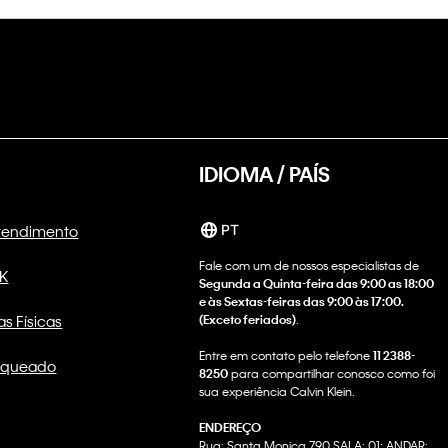
IDIOMA / PAÍS
Atendimento
PT
Fale com um de nossos especialistas de
CK
Segunda a Quinta-feira das 9:00 as 18:00
e às Sextas-feiras das 9:00 às 17:00.
as Físicas
(Exceto feriados)
.
Entre em contato pelo telefone
11 2388-
nqueado
8250
para compartilhar conosco como foi
sua experiência Calvin Klein.
ENDEREÇO
Rua: Santa Monica 790 SALA: 01; ANDAR: