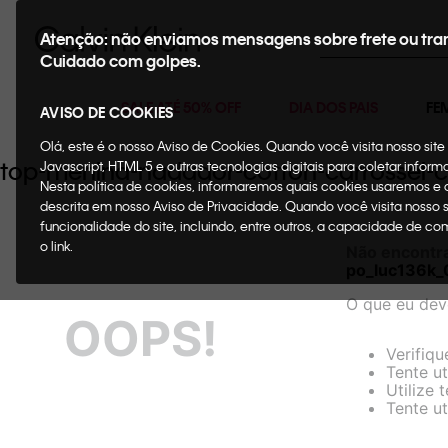
Buscar
Atenção: não enviamos mensagens sobre frete ou tra
Cuidado com golpes.
SALE ATÉ 50% OFF
DIA DOS PAIS
FE
AVISO DE COOKIES
Olá, este é o nosso Aviso de Cookies. Quando você visita nosso si
top-menina-nadador-cotton-carrossel-
Javascript, HTML 5 e outras tecnologias digitais para coletar infor
Nesta política de cookies, informaremos quais cookies usaremos e
descrita em nosso Aviso de Privacidade. Quando você visita nosso 
funcionalidade do site, incluindo, entre outros, a capacidade de c
o link.
Não encontr
po_luc136k
O que eu dev
OOPS!
Verifiqu
Tente ut
Utilize 
Tente ut