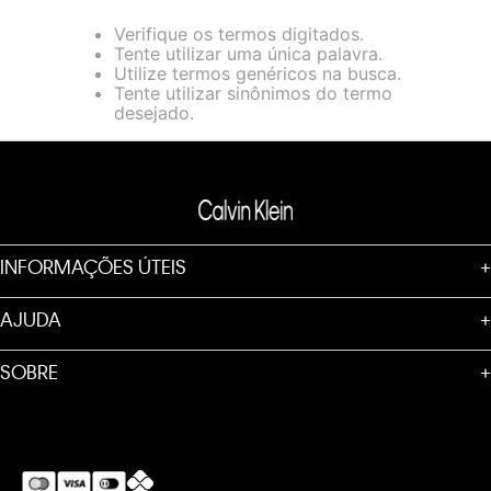
loja virtual. Para maiores informações sobre o nosso aviso de
Verifique os termos digitados.
Cookies acesse o link.
Tente utilizar uma única palavra.
Utilize termos genéricos na busca.
Tente utilizar sinônimos do termo
desejado.
INFORMAÇÕES ÚTEIS
+
AJUDA
+
SOBRE
+