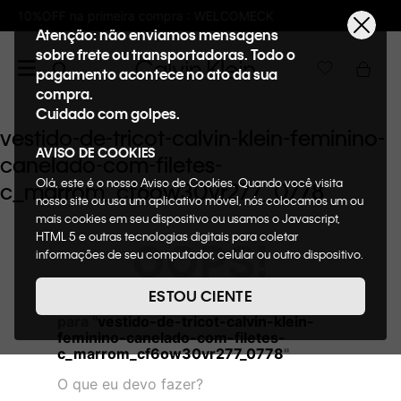
pra : WELCOMECK
Frete GRÁTIS nas compras
Atenção: não enviamos mensagens
sobre frete ou transportadoras. Todo o
pagamento acontece no ato da sua
compra.
Cuidado com golpes.
vestido-de-tricot-calvin-klein-feminino-
AVISO DE COOKIES
canelado-com-filetes-
Olá, este é o nosso Aviso de Cookies. Quando você visita
c_marrom_cf6ow30vr277_0778
nosso site ou usa um aplicativo móvel, nós colocamos um ou
mais cookies em seu dispositivo ou usamos o Javascript,
HTML 5 e outras tecnologias digitais para coletar
OOPS!
informações de seu computador, celular ou outro dispositivo.
Esta informação pode conter dados pessoais. Nesta política
de cookies, informaremos quais cookies usaremos e quais
ESTOU CIENTE
Não encontramos nenhum resultado
suas funções. A forma como processamos os dados
para "
vestido-de-tricot-calvin-klein-
pessoais que obtemos de seu dispositivo é descrita em
feminino-canelado-com-filetes-
nosso Aviso de Privacidade. Quando você visita nosso site,
c_marrom_cf6ow30vr277_0778
"
consideraremos isso como sua solicitação específica para
fornecer a você toda a funcionalidade do site, incluindo,
O que eu devo fazer?
entre outros, a capacidade de comprar um item em nossa