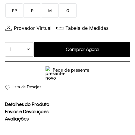
loja virtual. Para maiores informações sobre o nosso aviso de
PP
P
M
G
Cookies acesse o link.
Provador Virtual
Tabela de Medidas
Comprar Agora
1
Pedir de presente
Detalhes do Produto
Envios e Devoluções
Avaliações