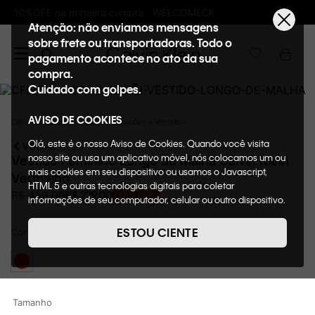
K
Frete GRÁTIS nas compras acima de R$6
Atenção: não enviamos mensagens
sobre frete ou transportadoras. Todo o
pagamento acontece no ato da sua
compra.
Cuidado com golpes.
AVISO DE COOKIES
Oportunidades
Roupas
Macacões + Vestidos
Olá, este é o nosso Aviso de Cookies. Quando você visita
VOLTAR
nosso site ou usa um aplicativo móvel, nós colocamos um ou
Vestido Feminino Longo de Malha Calvin Klein
mais cookies em seu dispositivo ou usamos o Javascript,
Vermelho
HTML 5 e outras tecnologias digitais para coletar
R$
229
,
00
R$
459
,
00
50%
OFF
informações de seu computador, celular ou outro dispositivo.
Esta informação pode conter dados pessoais. Nesta política
de cookies, informaremos quais cookies usaremos e quais
ESTOU CIENTE
Cor
Vermelho
suas funções. A forma como processamos os dados
pessoais que obtemos de seu dispositivo é descrita em
nosso Aviso de Privacidade. Quando você visita nosso site,
consideraremos isso como sua solicitação específica para
fornecer a você toda a funcionalidade do site, incluindo,
Tamanho
entre outros, a capacidade de comprar um item em nossa