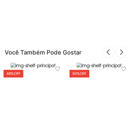
Você Também Pode Gostar
48%
OFF
50%
OFF