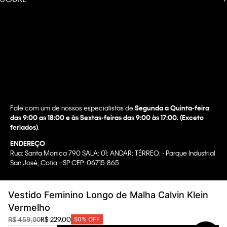
Fale com um de nossos especialistas de
Segunda a Quinta-feira
das 9:00 as 18:00 e às Sextas-feiras das 9:00 às 17:00. (Exceto
feriados)
.
ENDEREÇO
Rua: Santa Monica 790 SALA: 01; ANDAR: TÉRREO; - Parque Industrial
San José, Cotia –SP CEP: 06715-865
Copyright @2022 Calvin Klein. All rights reserved.
Vestido Feminino Longo de Malha Calvin Klein
WBR INDUSTRIA E COMERCIO DE VESTUARIO LTDA.
Vermelho
CNPJ 07.296.319/0058-90
R$
229
,
00
R$
459
,
00
50%
OFF