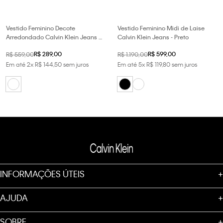
Vestido Feminino Decote
Vestido Feminino Midi de Laise
Arredondado Calvin Klein Jeans -
Calvin Klein Jeans - Preto
Branco
R$
289
,
00
R$
599
,
00
R$
559
,
00
R$
1
.
190
,
00
Em até
2
x
R$
144
,
50
sem juros
Em até
5
x
R$
119
,
80
sem juros
INFORMAÇÕES ÚTEIS
+
AJUDA
+
SOBRE
+