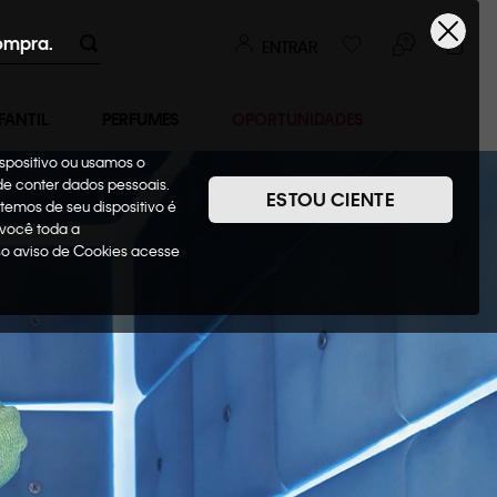
ompra.
ENTRAR
FANTIL
PERFUMES
OPORTUNIDADES
ispositivo ou usamos o
ode conter dados pessoais.
ESTOU CIENTE
temos de seu dispositivo é
 você toda a
sso aviso de Cookies acesse