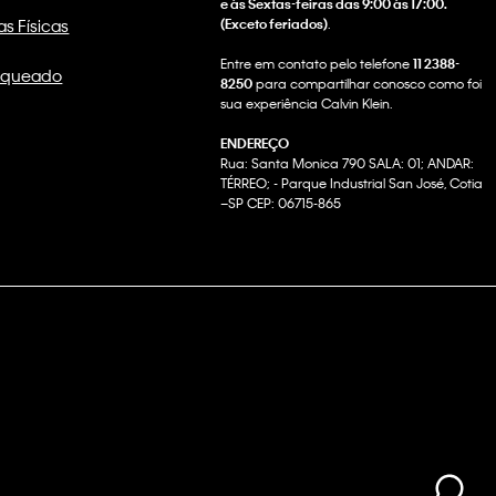
e às Sextas-feiras das 9:00 às 17:00.
as Físicas
(Exceto feriados)
.
Entre em contato pelo telefone
11 2388-
nqueado
8250
para compartilhar conosco como foi
sua experiência Calvin Klein.
ENDEREÇO
Rua: Santa Monica 790 SALA: 01; ANDAR:
TÉRREO; - Parque Industrial San José, Cotia
–SP CEP: 06715-865