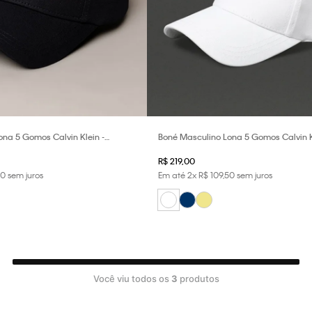
na 5 Gomos Calvin Klein -
Boné Masculino Lona 5 Gomos Calvin K
2
R$
219
,
00
0
sem juros
Em até
2
x
R$
109
,
50
sem juros
Você viu todos os
3
produtos