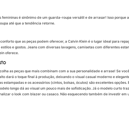
as femininas é sinônimo de um guarda-roupa versátil e de arrasar! Isso porqu
oupa até que a tendência retorne.
nforto que as peças podem oferecer, a Calvin Klein é o lugar ideal para repa
 estilos e gostos. Jeans com diversas lavagens, camisetas com diferentes esta
ein oferece.
sto
scolha as peças que mais combinam com a sua personalidade e arrase! Se você
lto dará o toque final à produção, deixando o visual casual moderno e elegant
estampadas e os acessórios (cintos, bolsas, óculos) são excelentes opções. Es
 modelo longo dá ao visual um pouco mais de sofisticação. Já o modelo curto tr
finalizar o look com blazer ou casaco. Não esquecendo também de investir em 