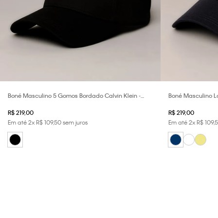
Boné Masculino 5 Gomos Bordado Calvin Klein -
Boné Masculino Lo
Preto
Marinho
R$
219
,
00
R$
219
,
00
Em até
2
x
R$
109
,
50
sem juros
Em até
2
x
R$
109
,
5