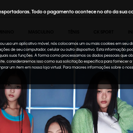
nsportadoras. Todo o pagamento acontece no ato da sua c
MININO
MASCULINO
TÊNIS
CK SPORT
IN
te ou usa um aplicativo móvel, nós colocamos um ou mais cookies em seu d
mações de seu computador, celular ou outro dispositivo. Esta informação p
 quais suas funções. A forma como processamos os dados pessoais que ob
site, consideraremos isso como sua solicitação específica para fornecer a
omprar um item em nossa loja virtual. Para maiores informações sobre o no