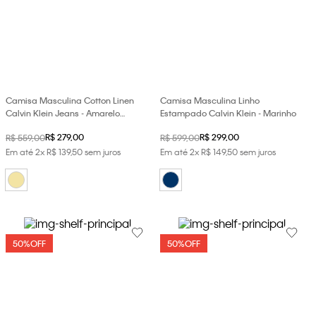
Camisa Masculina Cotton Linen
Camisa Masculina Linho
Calvin Klein Jeans - Amarelo
Estampado Calvin Klein - Marinho
Manteiga
R$
279
,
00
R$
299
,
00
R$
559
,
00
R$
599
,
00
Em até
2
x
R$
139
,
50
sem juros
Em até
2
x
R$
149
,
50
sem juros
50%
OFF
50%
OFF