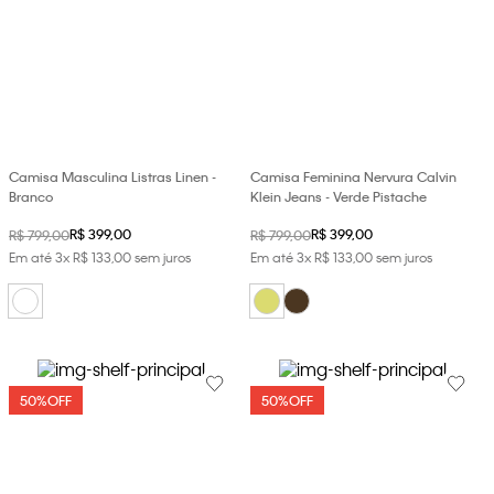
Camisa Masculina Listras Linen -
Camisa Feminina Nervura Calvin
Branco
Klein Jeans - Verde Pistache
R$
399
,
00
R$
399
,
00
R$
799
,
00
R$
799
,
00
Em até
3
x
R$
133
,
00
sem juros
Em até
3
x
R$
133
,
00
sem juros
50%
OFF
50%
OFF