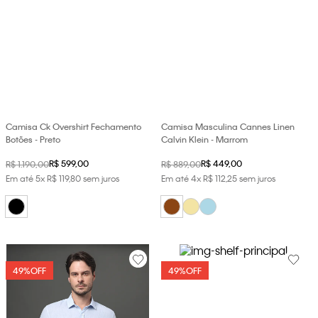
Camisa Ck Overshirt Fechamento
Camisa Masculina Cannes Linen
Botões - Preto
Calvin Klein - Marrom
R$
599
,
00
R$
449
,
00
R$
1
.
190
,
00
R$
889
,
00
Em até
5
x
R$
119
,
80
sem juros
Em até
4
x
R$
112
,
25
sem juros
49%
OFF
49%
OFF