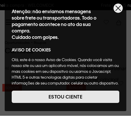
Frete GRÁTIS nas compras acima de R$600
Atenção: não enviamos mensagens
sobre frete ou transportadoras. Todo o
pagamento acontece no ato da sua
compra.
Cuidado com golpes.
Oportunidades
Roupas
Camisas
AVISO DE COOKIES
Olá, este é o nosso Aviso de Cookies. Quando você visita
nosso site ou usa um aplicativo móvel, nós colocamos um ou
Filtrar e ordenar
46
mais cookies em seu dispositivo ou usamos o Javascript,
HTML 5 e outras tecnologias digitais para coletar
informações de seu computador, celular ou outro dispositivo.
50%
OFF
50%
OFF
Esta informação pode conter dados pessoais. Nesta política
de cookies, informaremos quais cookies usaremos e quais
ESTOU CIENTE
suas funções. A forma como processamos os dados
pessoais que obtemos de seu dispositivo é descrita em
nosso Aviso de Privacidade. Quando você visita nosso site,
consideraremos isso como sua solicitação específica para
fornecer a você toda a funcionalidade do site, incluindo,
entre outros, a capacidade de comprar um item em nossa