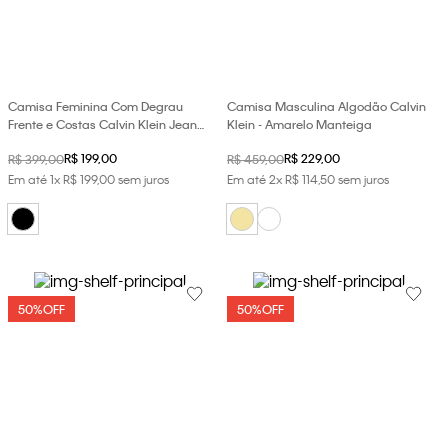
loja virtual. Para maiores informações sobre o nosso aviso de
Cookies acesse o link.
Camisa Feminina Com Degrau
Camisa Masculina Algodão Calvin
Frente e Costas Calvin Klein Jeans
Klein - Amarelo Manteiga
- Preto
R$
199
,
00
R$
229
,
00
R$
399
,
00
R$
459
,
00
Em até
1
x
R$
199
,
00
sem juros
Em até
2
x
R$
114
,
50
sem juros
50%
OFF
50%
OFF