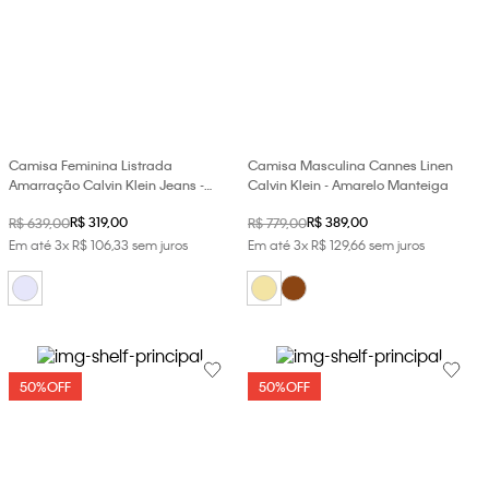
Camisa Feminina Listrada
Camisa Masculina Cannes Linen
Amarração Calvin Klein Jeans -
Calvin Klein - Amarelo Manteiga
Lavanda
R$
319
,
00
R$
389
,
00
R$
639
,
00
R$
779
,
00
Em até
3
x
R$
106
,
33
sem juros
Em até
3
x
R$
129
,
66
sem juros
50%
OFF
50%
OFF