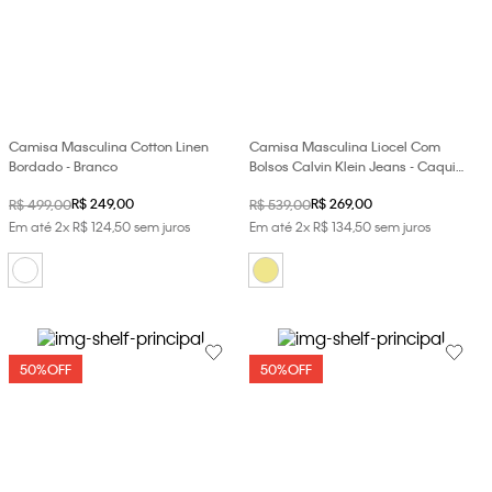
Camisa Masculina Cotton Linen
Camisa Masculina Liocel Com
Bordado - Branco
Bolsos Calvin Klein Jeans - Caqui
Claro
R$
249
,
00
R$
269
,
00
R$
499
,
00
R$
539
,
00
Em até
2
x
R$
124
,
50
sem juros
Em até
2
x
R$
134
,
50
sem juros
50%
OFF
50%
OFF