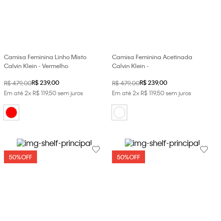
Camisa Feminina Linho Misto
Camisa Feminina Acetinada
Calvin Klein - Vermelho
Calvin Klein -
R$
239
,
00
R$
239
,
00
R$
479
,
00
R$
479
,
00
Em até
2
x
R$
119
,
50
sem juros
Em até
2
x
R$
119
,
50
sem juros
50%
OFF
50%
OFF