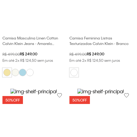
Camisa Masculina Linen Cotton
Camisa Feminina Listras
Calvin Klein Jeans - Amarelo
Texturizadas Calvin Klein - Branco
Manteiga
R$
249
,
00
R$
249
,
00
R$
499
,
00
R$
499
,
00
Em até
2
x
R$
124
,
50
sem juros
Em até
2
x
R$
124
,
50
sem juros
50%
OFF
50%
OFF