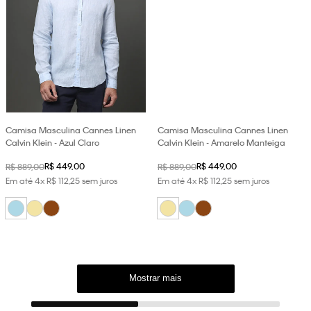
Camisa Masculina Cannes Linen
Camisa Masculina Cannes Linen
Calvin Klein - Azul Claro
Calvin Klein - Amarelo Manteiga
R$
449
,
00
R$
449
,
00
R$
889
,
00
R$
889
,
00
Em até
4
x
R$
112
,
25
sem juros
Em até
4
x
R$
112
,
25
sem juros
Mostrar mais