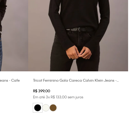
Jeans - Cafe
Tricot Feminino Gola Careca Calvin Klein Jeans -
Preto
R$
399
,
00
Em até
3
x
R$
133
,
00
sem juros