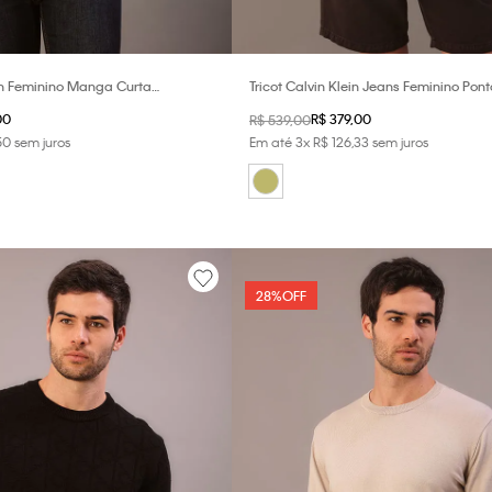
in Feminino Manga Curta
Tricot Calvin Klein Jeans Feminino Pont
- Light Grey
Caqui Medio
00
R$
379
,
00
R$
539
,
00
50
sem juros
Em até
3
x
R$
126
,
33
sem juros
28%
OFF