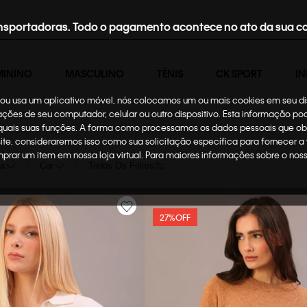
nsportadoras. Todo o pagamento acontece no ato da sua c
MININO
MASCULINO
TÊNIS
CK SPORT
IN
te ou usa um aplicativo móvel, nós colocamos um ou mais cookies em seu d
mações de seu computador, celular ou outro dispositivo. Esta informação p
 quais suas funções. A forma como processamos os dados pessoais que ob
site, consideraremos isso como sua solicitação específica para fornecer a
omprar um item em nossa loja virtual. Para maiores informações sobre o no
ia
Cor
Todos Os Filtros
27%
OFF