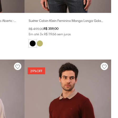
o Aberto -
Suéter Calvin Klein Feminino Manga Longa Gola
Johnny Com Lã - Preto
R$
359
,
00
R$
499
,
00
Em até
3
x
R$
119
,
66
sem juros
29%
OFF