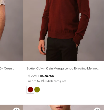
ô - Caqui
Suéter Calvin Klein Manga Longa Extrafino Merino
Blend - Bordo
R$
569
,
00
R$
799
,
00
Em até
5
x
R$
113
,
80
sem juros