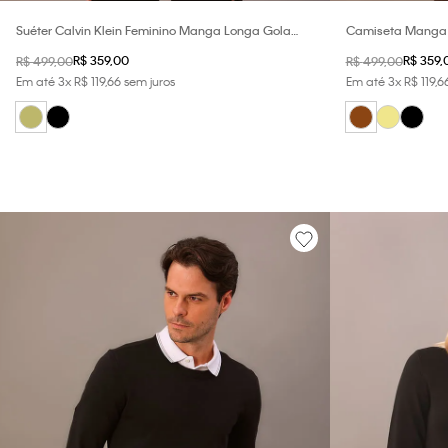
Suéter Calvin Klein Feminino Manga Longa Gola
Camiseta Manga C
Johnny Com Lã - Caqui Medio
R$
359
,
00
R$
359
,
R$
499
,
00
R$
499
,
00
Em até
3
x
R$
119
,
66
sem juros
Em até
3
x
R$
119
,
6