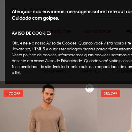
Buscar
Atenção: não enviamos mensagens sobre frete ou tra
Cuidado com golpes.
SALE ATÉ 50% OFF
DIA DOS PAIS
FE
AVISO DE COOKIES
Olá, este é o nosso Aviso de Cookies. Quando você visita nosso si
Tricots
Javascript, HTML 5 e outras tecnologias digitais para coletar infor
Nesta política de cookies, informaremos quais cookies usaremos e
descrita em nosso Aviso de Privacidade. Quando você visita nosso 
funcionalidade do site, incluindo, entre outros, a capacidade de c
Estilo
Departamento
Categoria
Subcategor
o link.
47%
OFF
28%
OFF