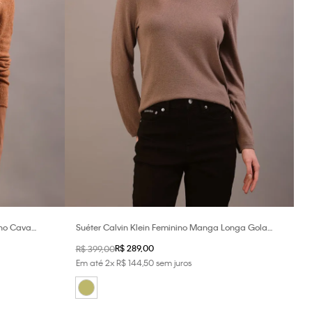
ino Cava
Suéter Calvin Klein Feminino Manga Longa Gola
Careca - Caqui Medio
R$
289
,
00
R$
399
,
00
Em até
2
x
R$
144
,
50
sem juros