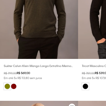
Suéter Calvin Klein Manga Longa Extrafino Merino
Tricot Masculino 
Blend - Oliva
R$
569
,
00
R$
539
,
R$
799
,
00
R$
759
,
00
Em até
5
x
R$
113
,
80
sem juros
Em até
5
x
R$
107
,
8