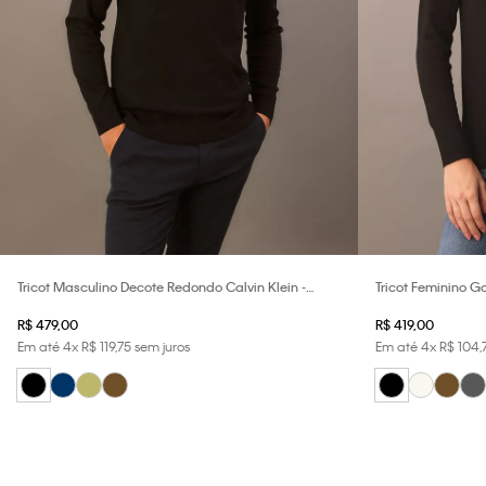
Tricot Masculino Decote Redondo Calvin Klein -
Tricot Feminino Go
Preto
R$
479
,
00
R$
419
,
00
Em até
4
x
R$
119
,
75
sem juros
Em até
4
x
R$
104
,