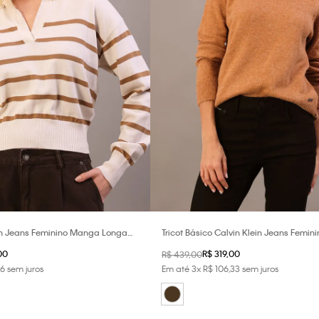
ein Jeans Feminino Manga Longa
Tricot Básico Calvin Klein Jeans Femin
nny - Areia
Raglan - Havana
00
R$
319
,
00
R$
439
,
00
6
sem juros
Em até
3
x
R$
106
,
33
sem juros