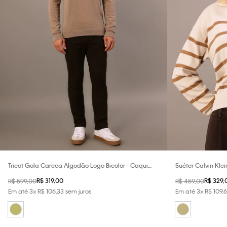
Tricot Gola Careca Algodão Logo Bicolor - Caqui
Suéter Calvin Kl
Medio
Listrado Gola Joh
R$
319
,
00
R$
329
,
R$
599
,
00
R$
459
,
00
Em até
3
x
R$
106
,
33
sem juros
Em até
3
x
R$
109
,
6