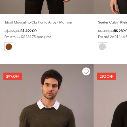
Tricot Masculino Cks Ponto Arroz - Marrom
Suéter Calvin Kle
Colarinho Johnny 
R$
499
,
00
R$
289
,
R$
699
,
00
R$
399
,
00
Em até
4
x
R$
124
,
75
sem juros
Em até
2
x
R$
144
,
29%
OFF
29%
OFF