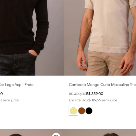
Cks Logo Aop - Preto
Camiseta Manga Curta Masculino Tric
Claro
00
R$
359
,
00
R$
499
,
00
0
sem juros
Em até
3
x
R$
119
,
66
sem juros