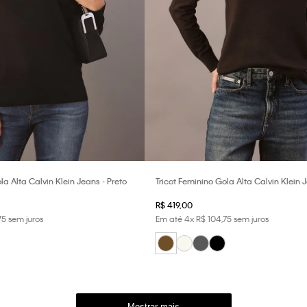
la Alta Calvin Klein Jeans - Preto
Tricot Feminino Gola Alta Calvin Klein 
R$
419
,
00
75
sem juros
Em até
4
x
R$
104
,
75
sem juros
Mostrar mais