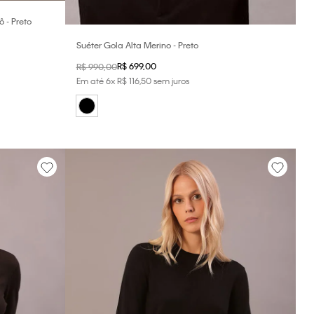
 - Preto
Suéter Gola Alta Merino - Preto
R$
699
,
00
R$
990
,
00
Em até
6
x
R$
116
,
50
sem juros