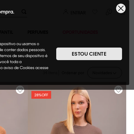
ompra.
ENTRAR
FANTIL
PERFUMES
OPORTUNIDADES
ispositivo ou usamos o
ode conter dados pessoais.
ESTOU CIENTE
temos de seu dispositivo é
 você toda a
sso aviso de Cookies acesse
34
Ordenar por
Novidades
28%
OFF