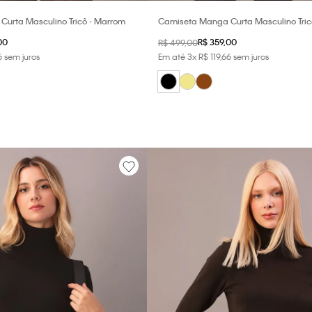
urta Masculino Tricô - Marrom
Camiseta Manga Curta Masculino Tricô
00
R$
359
,
00
R$
499
,
00
6
sem juros
Em até
3
x
R$
119
,
66
sem juros